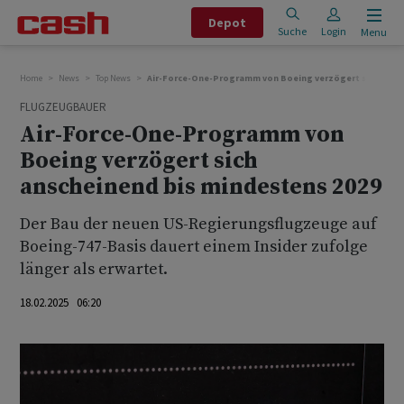
Depot
Suche
Login
Menu
Home
News
Top News
Air-Force-One-Programm von Boeing verzögert sich ansch
FLUGZEUGBAUER
Air-Force-One-Programm von
Boeing verzögert sich
anscheinend bis mindestens 2029
Der Bau der neuen US-Regierungsflugzeuge auf
Boeing-747-Basis dauert einem Insider zufolge
länger als erwartet.
18.02.2025 06:20