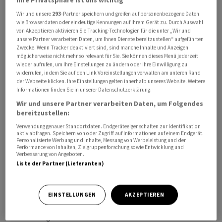
Wir und unsere
293
-Partner speichern und greifen auf personenbezogene Daten
wie Browserdaten oder eindeutige Kennungen auf Ihrem Gerät zu. Durch Auswahl
von Akzeptieren aktivieren Sie Tracking-Technologien für die unter „Wir und
unsere Partner verarbeiten Daten, um Ihnen Dienste bereitzustellen“ aufgeführten
Zwecke. Wenn Tracker deaktiviert sind, sind manche Inhalte und Anzeigen
Das von
Boeing
umgesetzte Air-Force-One-Programm
möglicherweise nicht mehr so relevant für Sie. Sie können dieses Menü jederzeit
wieder aufrufen, um Ihre Einstellungen zu ändern oder Ihre Einwilligung zu
könnte sich bis mindestens 2029 weiter verzögern, sagte
widerrufen, indem Sie auf den Link Voreinstellungen verwalten am unteren Rand
ein hochrangiger Regierungsvertreter am Montag.
der Webseite klicken. Ihre Einstellungen gelten innerhalb unseres Website. Weitere
Informationen finden Sie in unserer Datenschutzerklärung.
Grund seien Probleme in der Lieferkette und
Wir und unsere Partner verarbeiten Daten, um Folgendes
veränderte Anforderungen.
bereitzustellen:
Verwendung genauer Standortdaten. Endgeräteeigenschaften zur Identifikation
Die Verzögerungen seien frustrierend, aber es könne
aktiv abfragen. Speichern von oder Zugriff auf Informationen auf einem Endgerät.
Personalisierte Werbung und Inhalte, Messung von Werbeleistung und der
nicht viel getan werden, um die Auslieferung zu
Performance von Inhalten, Zielgruppenforschung sowie Entwicklung und
beschleunigen.
Boeing
habe Probleme bei der
Verbesserung von Angeboten.
Liste der Partner (Lieferanten)
Beschaffung von Komponenten, da einige Hersteller
ihre Geschäftstätigkeit eingestellt hätten. Einige
Anforderungen an das Flugzeug hätten sich angesichts
EINSTELLUNGEN
AKZEPTIEREN
der sich entwickelnden potenziellen Bedrohungen
ebenfalls geändert.