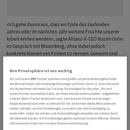
«Ich gehe davon aus, dass wir Ende des laufenden
Jahres oder im nächsten Jahr weitere Früchte unserer
Arbeit ernten werden», sagte Allianz-X-CEO Nazim Cetin
im Gespräch mit Bloomberg, ohne dabei jedoch
konkrete Namen von Firmen zu nennen. Gemeint sind
etwa Verkäufe von Anteilen oder IPOs.
Ihre Privatsphäre ist uns wichtig
Der IPO-Markt hatte sich zuletzt auf Grund unsicherer
Wir und unsere
293
-Partner speichern und greifen auf personenbezogene Daten
Marktbedingungen stark verlangsamt. Ausgebremst
wie Browserdaten oder eindeutige Kennungen auf Ihrem Gerät zu. Durch Auswahl
von steigenden Zinsen war 2023 das schwächste Jahr für
von Akzeptieren aktivieren Sie Tracking-Technologien für die unter „Wir und
unsere Partner verarbeiten Daten, um Ihnen Dienste bereitzustellen“ aufgeführten
IPOs seit über einem Jahrzehnt, zeigen Bloomberg-
Zwecke. Wenn Tracker deaktiviert sind, sind manche Inhalte und Anzeigen
Daten.
möglicherweise nicht mehr so relevant für Sie. Sie können dieses Menü jederzeit
wieder aufrufen, um Ihre Einstellungen zu ändern oder Ihre Einwilligung zu
widerrufen, indem Sie auf den Link Voreinstellungen verwalten am unteren Rand
«Wir glauben, dass der IPO-Markt zuerst wieder in den
der Webseite klicken. Ihre Einstellungen gelten innerhalb unseres Website. Weitere
Informationen finden Sie in unserer Datenschutzerklärung.
USA an Fahrt gewinnen wird. Dort ist der Kapitalmarkt