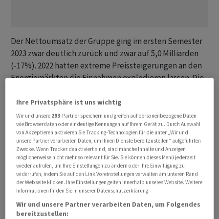
Der Nettoumsatz der Gruppe ging im ersten Semester
2023 zwar deutlich zurück und zwar auf 5,0 Milliarden
(-17%). 2022 hatten extreme Preissteigerungen an den
Energiemärkten die Einnahmen explodieren lassen. Die
Einnahmen sind allerdings nach wie vor deutlich höher
als in früheren Jahren.
Ihre Privatsphäre ist uns wichtig
Wir und unsere
293
-Partner speichern und greifen auf personenbezogene Daten
wie Browserdaten oder eindeutige Kennungen auf Ihrem Gerät zu. Durch Auswahl
Das operative Geschäft lief beim Energiekonzern rund:
von Akzeptieren aktivieren Sie Tracking-Technologien für die unter „Wir und
Der EBITDA-Gewinn erreichte in den Monaten von
unsere Partner verarbeiten Daten, um Ihnen Dienste bereitzustellen“ aufgeführten
Januar bis Juni 1,0 Milliarden nach einem Verlust von
Zwecke. Wenn Tracker deaktiviert sind, sind manche Inhalte und Anzeigen
möglicherweise nicht mehr so relevant für Sie. Sie können dieses Menü jederzeit
566 Millionen im ersten Semester 2022. Bereinigt waren
wieder aufrufen, um Ihre Einstellungen zu ändern oder Ihre Einwilligung zu
es 787 Millionen Betriebsgewinn nach +114 Millionen im
widerrufen, indem Sie auf den Link Voreinstellungen verwalten am unteren Rand
der Webseite klicken. Ihre Einstellungen gelten innerhalb unseres Website. Weitere
Vorjahr. Unter dem Strich verdiente Alpiq 744 Millionen
Informationen finden Sie in unserer Datenschutzerklärung.
nach einem Reinverlust von 592 Millionen.
Wir und unsere Partner verarbeiten Daten, um Folgendes
bereitzustellen: