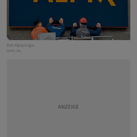
Das Alpiq-Logo.
Quelle:
zVg