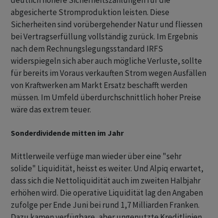
deutlich höhere Sicherheitszahlungen für die
abgesicherte Stromproduktion leisten. Diese
Sicherheiten sind vorübergehender Natur und fliessen
bei Vertragserfüllung vollständig zurück. Im Ergebnis
nach dem Rechnungslegungsstandard IRFS
widerspiegeln sich aber auch mögliche Verluste, sollte
für bereits im Voraus verkauften Strom wegen Ausfällen
von Kraftwerken am Markt Ersatz beschafft werden
müssen. Im Umfeld überdurchschnittlich hoher Preise
wäre das extrem teuer.
Sonderdividende mitten im Jahr
Mittlerweile verfüge man wieder über eine "sehr
solide" Liquidität, heisst es weiter. Und Alpiq erwartet,
dass sich die Nettoliquidität auch im zweiten Halbjahr
erhöhen wird. Die operative Liquidität lag den Angaben
zufolge per Ende Juni bei rund 1,7 Milliarden Franken.
Dazu kamen verfügbare, aber ungenutzte Kreditlinien