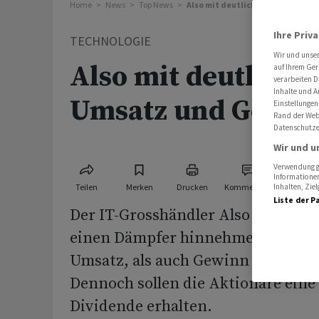
Home
News
Top News
Also mit deutlich weniger Umsa
Ihre Priv
TECHNOLOGIE
Wir und unse
Also mit deutlich 
auf Ihrem Ger
verarbeiten D
Inhalte und A
Umsatz und Gewin
Einstellungen
Rand der Webs
Datenschutze
Wir und u
Verwendung ge
Informationen
Teilen
Merken
Drucken
Kommentare
Inhalten, Zi
Liste der P
Der IT-Grosshändler Also hat im v
einen Dämpfer hinnehmen müssen
Umsatz, als auch Gewinn schrumpf
Dennoch sollen die Aktionäre eine
Dividende erhalten.