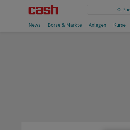
Sie lesen:
Also mit deutlich weniger Umsatz und Gew
News
Börse & Märkte
Anlegen
Kurse