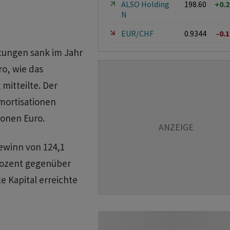
ALSO Holding
198.60
+0.
N
EUR/CHF
0.9344
-0.
tungen sank im Jahr
ro, wie das
itteilte. Der
mortisationen
ionen Euro.
ewinn von 124,1
Prozent gegenüber
e Kapital erreichte