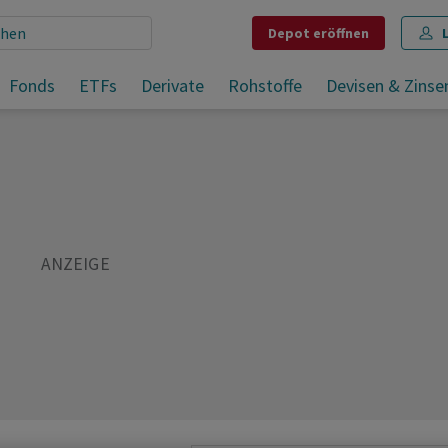
Depot
eröffnen
inn
Fonds
ETFs
Derivate
Rohstoffe
Devisen & Zinse
Teilen
Merken
Drucken
Kommentare