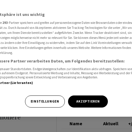
tz und Gewinn
ALSO HOLDING
atsphäre ist uns wichtig
re
293
-Partner speichern und greifen auf personenbezogene Daten wie Browserdaten oder einde
weniger
ät zu. Durch Auswahl von Akzeptieren aktivieren Sie Tracking-Technologien für die unter „Wir un
aten, um Ihnen Dienste bereitzustellen“ aufgeführten Zwecke. Wenn Tracker deaktiviert sind, s
nzeigen möglicherweise nicht mehr so relevant für Sie. Sie können dieses Menü jederzeit wieder a
n
 zu ändern oder Ihre Einwilligung zu widerrufen, indem Sie auf den Link Voreinstellungen verwal
eite klicken. Ihre Einstellungen gelten innerhalb unseres Website. Weitere Informationen finden 
rklärung.
nsere Partner verarbeiten Daten, um Folgendes bereitzustellen:
nauer Standortdaten. Endgeräteeigenschaften zur Identifikation aktiv abfragen. Speichern von 
 auf einem Endgerät. Personalisierte Werbung und Inhalte, Messung von Werbeleistung und der
elgruppenforschung sowie Entwicklung und Verbesserung von Angeboten.
artner (Lieferanten)
ergangenen Jahr
. Sowohl
EINSTELLUNGEN
AKZEPTIEREN
ten deutlich.
 höhere
Name
Aktuell
+