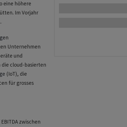
so eine höhere
ütten. Im Vorjahr
.
igen
ngen Unternehmen
Geräte und
 die cloud-basierten
e (IoT), die
cen für grosses
n EBITDA zwischen