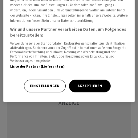
Die finale Kaufvereinbarung soll in den kommenden
wieder aufrufen, um Ihre Einstellungen zu ändern oder Ihre Einwilligung zu
widerrufen, indem Sie auf den Link Voreinstellungen verwalten am unteren Rand
Wochen unterzeichnet werden. Der Deal unterliege
der Webseite klicken. Ihre Einstellungen gelten innerhalb unseres Website. Weitere
noch den üblichen behördlichen Genehmigungen. Zum
Informationen finden Sie in unserer Datenschutzerklärung.
Transaktionspreis machte Also in der Mitteilung keine
Wir und unsere Partner verarbeiten Daten, um Folgendes
bereitzustellen:
näheren Angaben.
Verwendung genauer Standortdaten. Endgeräteeigenschaften zur Identifikation
aktiv abfragen. Speichern von oder Zugriff auf Informationen auf einem Endgerät.
(AWP)
Personalisierte Werbung und Inhalte, Messung von Werbeleistung und der
Performance von Inhalten, Zielgruppenforschung sowie Entwicklung und
Verbesserung von Angeboten.
Liste der Partner (Lieferanten)
EINSTELLUNGEN
AKZEPTIEREN