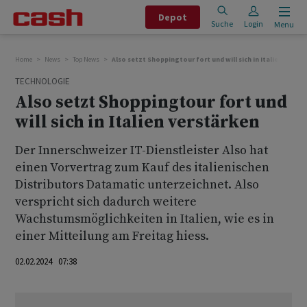
Depot
Suche
Login
Menu
Home
News
Top News
Also setzt Shoppingtour fort und will sich in Italien verstä
TECHNOLOGIE
Also setzt Shoppingtour fort und
will sich in Italien verstärken
Der Innerschweizer IT-Dienstleister Also hat
einen Vorvertrag zum Kauf des italienischen
Distributors Datamatic unterzeichnet. Also
verspricht sich dadurch weitere
Wachstumsmöglichkeiten in Italien, wie es in
einer Mitteilung am Freitag hiess.
02.02.2024 07:38