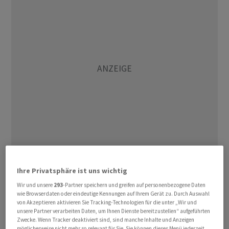
Also ist mit seiner Tochtergesellschaft Also Italia seit
Ihre Privatsphäre ist uns wichtig
2022 im südlichen Nachbarland tätig. Datamatic
Wir und unsere
293
-Partner speichern und greifen auf personenbezogene Daten
vertreibt unter anderem die Marken HP Inc., Epson and
wie Browserdaten oder eindeutige Kennungen auf Ihrem Gerät zu. Durch Auswahl
Dell. Zudem habe das Unternehmen eine gute Basis
von Akzeptieren aktivieren Sie Tracking-Technologien für die unter „Wir und
unsere Partner verarbeiten Daten, um Ihnen Dienste bereitzustellen“ aufgeführten
unter KMU-Kunden.
Zwecke. Wenn Tracker deaktiviert sind, sind manche Inhalte und Anzeigen
möglicherweise nicht mehr so relevant für Sie. Sie können dieses Menü jederzeit