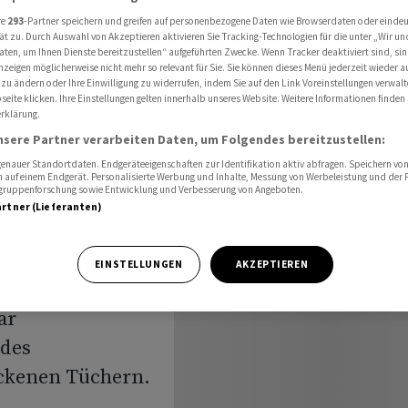
Sensor-Teilgeschäfts an Infineon ab
re
293
-Partner speichern und greifen auf personenbezogene Daten wie Browserdaten oder einde
ät zu. Durch Auswahl von Akzeptieren aktivieren Sie Tracking-Technologien für die unter „Wir un
aten, um Ihnen Dienste bereitzustellen“ aufgeführten Zwecke. Wenn Tracker deaktiviert sind, s
nzeigen möglicherweise nicht mehr so relevant für Sie. Sie können dieses Menü jederzeit wieder a
st
 zu ändern oder Ihre Einwilligung zu widerrufen, indem Sie auf den Link Voreinstellungen verwal
eite klicken. Ihre Einstellungen gelten innerhalb unseres Website. Weitere Informationen finden 
rklärung.
r-
nsere Partner verarbeiten Daten, um Folgendes bereitzustellen:
nauer Standortdaten. Endgeräteeigenschaften zur Identifikation aktiv abfragen. Speichern von 
fineon ab
 auf einem Endgerät. Personalisierte Werbung und Inhalte, Messung von Werbeleistung und der
elgruppenforschung sowie Entwicklung und Verbesserung von Angeboten.
artner (Lieferanten)
EINSTELLUNGEN
AKZEPTIEREN
ar
 des
ockenen Tüchern.