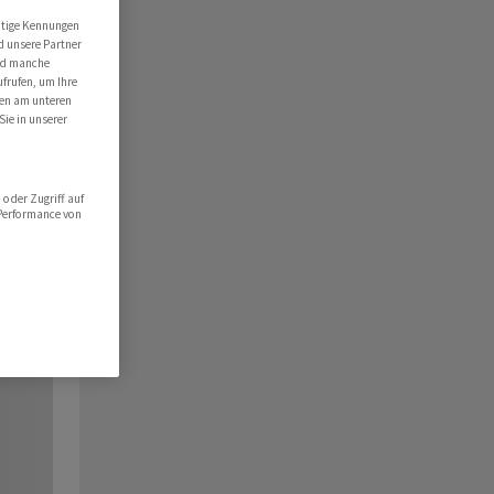
utige Kennungen
d unsere Partner
ind manche
ufrufen, um Ihre
ten am unteren
Sie in unserer
oder Zugriff auf
 Performance von