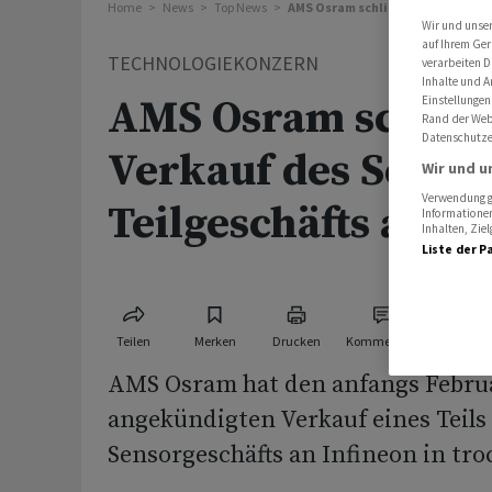
Home
News
Top News
AMS Osram schliesst Verkauf des 
Wir und unse
auf Ihrem Ger
TECHNOLOGIEKONZERN
verarbeiten D
Inhalte und A
AMS Osram schlies
Einstellungen
Rand der Webs
Datenschutze
Verkauf des Senso
Wir und u
Verwendung ge
Teilgeschäfts an In
Informationen
Inhalten, Zi
Liste der P
Teilen
Merken
Drucken
Kommentare
AMS Osram hat den anfangs Febru
angekündigten Verkauf eines Teils
Sensorgeschäfts an Infineon in tr