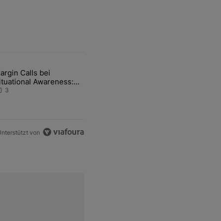
ten Artikel der letzten 7 days.
argin Calls bei
e von Hormus wohl weiterhin massiv gestört" mit 1 kommentar.
ikel mit dem Titel "Margin Calls bei Situational Awareness: Alles übe
ituational Awareness:
lles über den Retter-
3
eal
nterstützt von