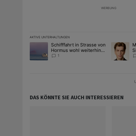
WERBUNG
AKTIVE UNTERHALTUNGEN
Das Folgende ist eine Liste der am meisten kommentier
Schifffahrt in Strasse von
M
Ein Trendartikel mit dem Titel "Schifffahrt in Strass
Ein Trendart
Hormus wohl weiterhin
S
massiv gestört
A
1
D
U
DAS KÖNNTE SIE AUCH INTERESSIEREN