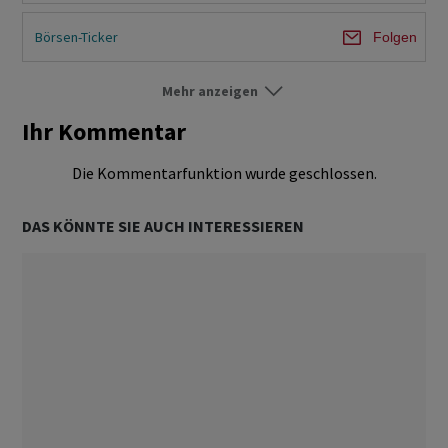
Börsen-Ticker
Folgen
Mehr anzeigen
Börse Schweiz
Folgen
Ihr Kommentar
Börse Ausland
Folgen
Die Kommentarfunktion wurde geschlossen.
Märkte
Folgen
DAS KÖNNTE SIE AUCH INTERESSIEREN
Unternehmen
Folgen
Ökonomie & Politik
Folgen
Obligationen
Folgen