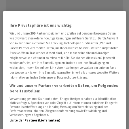
Ihre Privatsphäre ist uns wichtig
Wir und unsere
293
-Partner speichern und greifen auf personenbezogene Daten
Die Furcht vor den wirtschaftlichen Folgen der
wie Browserdaten oder eindeutige Kennungen auf Ihrem Gerät zu. Durch Auswahl
von Akzeptieren aktivieren Sie Tracking-Technologien für die unter „Wir und
Coronavirus-Epidemie und der
Ölpreis
-Streit zwischen
unsere Partner verarbeiten Daten, um Ihnen Dienste bereitzustellen“ aufgeführten
Saudi-Arabien und Russland schüttelt die Märkte
Zwecke. Wenn Tracker deaktiviert sind, sind manche Inhalte und Anzeigen
möglicherweise nicht mehr so relevant für Sie. Sie können dieses Menü jederzeit
derzeit voll durch. Die Turbulenzen ereignen sich am
wieder aufrufen, um Ihre Einstellungen zu ändern oder Ihre Einwilligung zu
Aktien-, aber auch am Anleihenmarkt.
widerrufen, indem Sie auf den Link Voreinstellungen verwalten am unteren Rand
der Webseite klicken. Ihre Einstellungen gelten innerhalb unseres Website. Weitere
Informationen finden Sie in unserer Datenschutzerklärung.
"Am letzten Montag passierte am
Wir und unsere Partner verarbeiten Daten, um Folgendes
Unternehmensanleihemarkt etwas, was man seit der
bereitzustellen:
Finanzkrise 2008 nicht mehr sah." Das sagt Olivier
Verwendung genauer Standortdaten. Endgeräteeigenschaften zur Identifikation
Hildbrand, Senior Investment Manager Pictet Asset
aktiv abfragen. Speichern von oder Zugriff auf Informationen auf einem Endgerät.
Personalisierte Werbung und Inhalte, Messung von Werbeleistung und der
Management, auf Anfrage von cash. Grund: Es fand kaum
Performance von Inhalten, Zielgruppenforschung sowie Entwicklung und
Verbesserung von Angeboten.
noch Handel statt. Die grossen Banken hätten die ganze
Liste der Partner (Lieferanten)
Liquidität vom Markt genommen. Der Markt