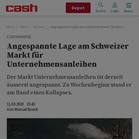
Depot
Suche
Login
Menu
Home
News
Top News
Angespannte Lage am Schweizer Markt für Unternehmens
CORONAKRISE
Angespannte Lage am Schweizer
Markt für
Unternehmensanleihen
Der Markt Unternehmensanleihen ist derzeit
äusserst angespannt. Zu Wochenbeginn stand er
am Rand eines Kollapses.
11.03.2020 15:43
Von
Manuel Boeck