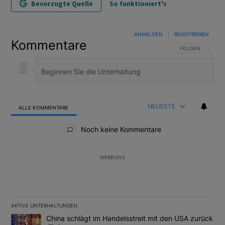
Bevorzugte Quelle
So funktioniert's
ANMELDEN
|
REGISTRIEREN
Kommentare
FOLGE DIESER U
FOLGEN
NEUESTE
ALLE KOMMENTARE
Alle Kommentare
Noch keine Kommentare
WERBUNG
AKTIVE UNTERHALTUNGEN
Das Folgende ist eine Liste der am meisten kommentierten Artikel
Ein Trendartikel mit dem Titel "China schlägt im Handelsstreit m
China schlägt im Handelsstreit mit den USA zurück