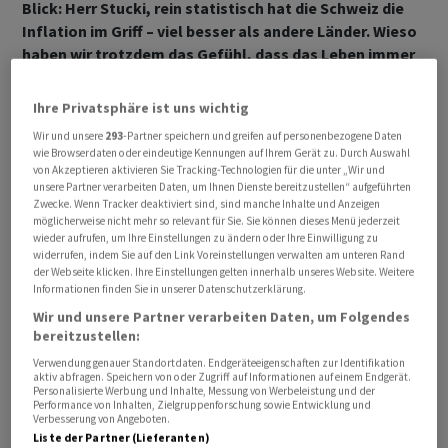
Blick: Herr Stucki, rein statistisch hat die Schweiz die
Inflation im Griff – viel besser als andere Länder. Wieso
haben wir trotzdem das Gefühl, dass das Leben immer
teurer wird?
Ihre Privatsphäre ist uns wichtig
Thomas Stucki:
Das liegt daran, dass wir nur ganz
Wir und unsere
293
-Partner speichern und greifen auf personenbezogene Daten
wenige Preise in unsere Überlegungen miteinbeziehen.
wie Browserdaten oder eindeutige Kennungen auf Ihrem Gerät zu. Durch Auswahl
von Akzeptieren aktivieren Sie Tracking-Technologien für die unter „Wir und
Der eine spürt die Teuerung bei den Nahrungsmitteln,
unsere Partner verarbeiten Daten, um Ihnen Dienste bereitzustellen“ aufgeführten
die andere bei den Flug- oder Benzinpreisen. Das
Zwecke. Wenn Tracker deaktiviert sind, sind manche Inhalte und Anzeigen
möglicherweise nicht mehr so relevant für Sie. Sie können dieses Menü jederzeit
Inflationsempfinden ist sehr individuell: Wer eine neue
wieder aufrufen, um Ihre Einstellungen zu ändern oder Ihre Einwilligung zu
Wohnung sucht, nimmt die Teuerung wieder anders
widerrufen, indem Sie auf den Link Voreinstellungen verwalten am unteren Rand
wahr.
der Webseite klicken. Ihre Einstellungen gelten innerhalb unseres Website. Weitere
Informationen finden Sie in unserer Datenschutzerklärung.
Wir und unsere Partner verarbeiten Daten, um Folgendes
bereitzustellen:
Verwendung genauer Standortdaten. Endgeräteeigenschaften zur Identifikation
aktiv abfragen. Speichern von oder Zugriff auf Informationen auf einem Endgerät.
Personalisierte Werbung und Inhalte, Messung von Werbeleistung und der
Performance von Inhalten, Zielgruppenforschung sowie Entwicklung und
Verbesserung von Angeboten.
Liste der Partner (Lieferanten)