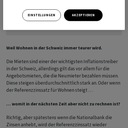
EINSTELLUNGEN
AKZEPTIEREN
Weil Wohnen in der Schweiz immer teurer wird.
Die Mieten sind einer der wichtigsten Inflationstreiber
in der Schweiz, allerdings gilt das vor allem für die
Angebotsmieten, die die Neumieter bezahlen müssen.
Diese steigen überdurchschnittlich stark an. Oder wenn
der Referenzzinssatz für Wohnen steigt …
… womit in der nächsten Zeit aber nicht zu rechnen ist?
Richtig, aber spätestens wenn die Nationalbank die
Zinsen anhebt, wird der Referenzzinssatz wieder