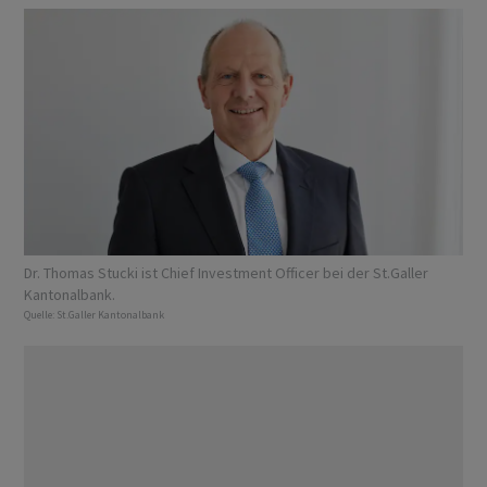
Dr. Thomas Stucki ist Chief Investment Officer bei der St.Galler
Kantonalbank.
Quelle:
St.Galler Kantonalbank