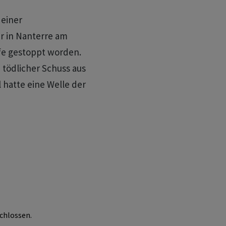
 einer
ar in Nanterre am
ife gestoppt worden.
n tödlicher Schuss aus
l hatte eine Welle der
chlossen.