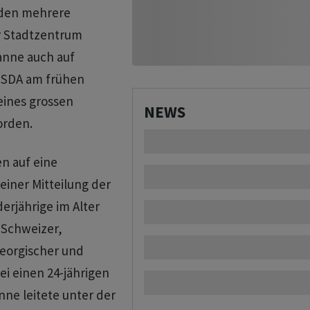
rden mehrere
r Stadtzentrum
sanne auch auf
-SDA am frühen
eines grossen
NEWS
orden.
n auf eine
 einer Mitteilung der
derjährige im Alter
 Schweizer,
georgischer und
i einen 24-jährigen
nne leitete unter der