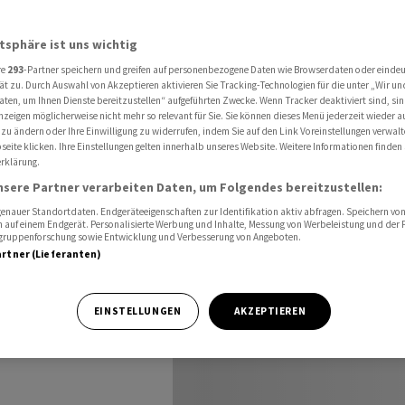
Echo auf Unruhen in Frankreich
atsphäre ist uns wichtig
re
293
-Partner speichern und greifen auf personenbezogene Daten wie Browserdaten oder einde
n
ät zu. Durch Auswahl von Akzeptieren aktivieren Sie Tracking-Technologien für die unter „Wir un
aten, um Ihnen Dienste bereitzustellen“ aufgeführten Zwecke. Wenn Tracker deaktiviert sind, s
nzeigen möglicherweise nicht mehr so relevant für Sie. Sie können dieses Menü jederzeit wieder a
auf
 zu ändern oder Ihre Einwilligung zu widerrufen, indem Sie auf den Link Voreinstellungen verwal
eite klicken. Ihre Einstellungen gelten innerhalb unseres Website. Weitere Informationen finden 
rklärung.
reich
nsere Partner verarbeiten Daten, um Folgendes bereitzustellen:
nauer Standortdaten. Endgeräteeigenschaften zur Identifikation aktiv abfragen. Speichern von 
 auf einem Endgerät. Personalisierte Werbung und Inhalte, Messung von Werbeleistung und der
elgruppenforschung sowie Entwicklung und Verbesserung von Angeboten.
artner (Lieferanten)
hreitungen am
EINSTELLUNGEN
AKZEPTIEREN
on Lausanne