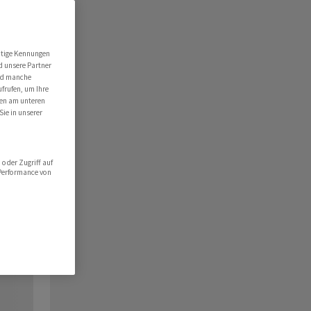
utige Kennungen
d unsere Partner
ind manche
ufrufen, um Ihre
ten am unteren
Sie in unserer
oder Zugriff auf
 Performance von