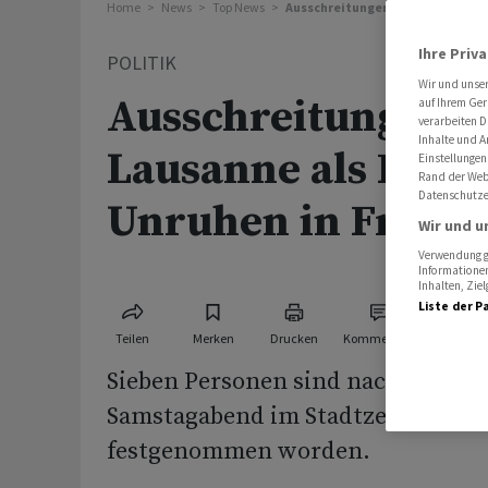
Home
News
Top News
Ausschreitungen in Lausanne als 
Ihre Priv
POLITIK
Wir und unse
Ausschreitungen i
auf Ihrem Ger
verarbeiten D
Inhalte und A
Lausanne als Echo 
Einstellungen
Rand der Webs
Datenschutze
Unruhen in Frank
Wir und u
Verwendung ge
Informationen
Inhalten, Zi
Liste der P
Teilen
Merken
Drucken
Kommentare
Sieben Personen sind nach Aussc
Samstagabend im Stadtzentrum v
festgenommen worden.