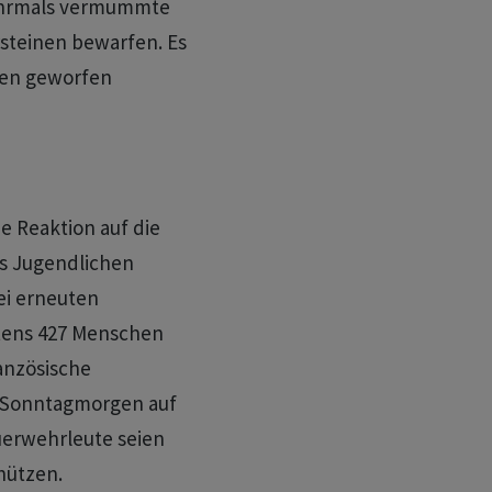
mehrmals vermummte
rsteinen bewarfen. Es
sten geworfen
e Reaktion auf die
s Jugendlichen
ei erneuten
tens 427 Menschen
anzösische
 Sonntagmorgen auf
uerwehrleute seien
hützen.