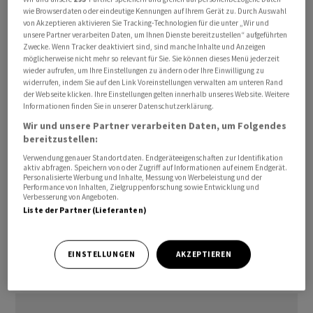
wie Browserdaten oder eindeutige Kennungen auf Ihrem Gerät zu. Durch Auswahl
von Akzeptieren aktivieren Sie Tracking-Technologien für die unter „Wir und
unsere Partner verarbeiten Daten, um Ihnen Dienste bereitzustellen“ aufgeführten
Zwecke. Wenn Tracker deaktiviert sind, sind manche Inhalte und Anzeigen
möglicherweise nicht mehr so relevant für Sie. Sie können dieses Menü jederzeit
wieder aufrufen, um Ihre Einstellungen zu ändern oder Ihre Einwilligung zu
Der Vertrag umfasse Gastro- und Verkaufsflächen von
widerrufen, indem Sie auf den Link Voreinstellungen verwalten am unteren Rand
mehr als 1800 Quadratmetern, teilte der
der Webseite klicken. Ihre Einstellungen gelten innerhalb unseres Website. Weitere
Informationen finden Sie in unserer Datenschutzerklärung.
Reisedetailhändler am Montagabend mit. Unter
Wir und unsere Partner verarbeiten Daten, um Folgendes
anderem wird Avolta im Rahmen des neu
bereitzustellen:
unterzeichneten Vertrags eine moderne Food Hall
Verwendung genauer Standortdaten. Endgeräteeigenschaften zur Identifikation
sowie fünf neue Detailhandelsgeschäfte mit lokalen
aktiv abfragen. Speichern von oder Zugriff auf Informationen auf einem Endgerät.
Personalisierte Werbung und Inhalte, Messung von Werbeleistung und der
Konzepten betreiben. Damit stärke die Gruppe die
Performance von Inhalten, Zielgruppenforschung sowie Entwicklung und
langfristige Präsenz an Floridas verkehrsreichstem
Verbesserung von Angeboten.
Liste der Partner (Lieferanten)
Flughafen, wo jährlich knapp 58 Millionen Passagiere
verkehren.
EINSTELLUNGEN
AKZEPTIEREN
(AWP)