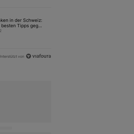
ten Artikel der letzten 7 days.
ken in der Schweiz:
ür den Verkauf von WM-Anteilen" mit 2 kommentare.
el mit dem Titel "Tanken in der Schweiz: Die besten Tipps gegen teu
 besten Tipps gegen
ren Sprit
2
nterstützt von