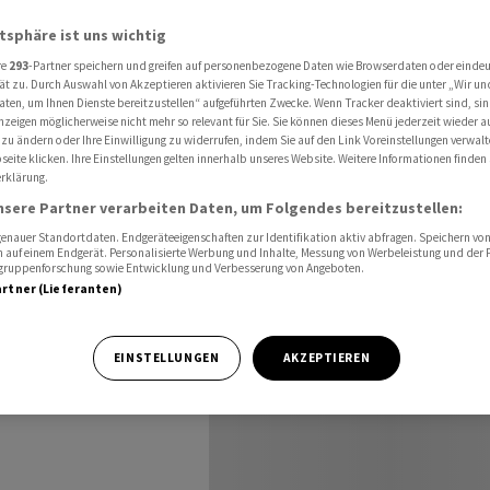
teht offenbar vor dem Verkauf
atsphäre ist uns wichtig
re
293
-Partner speichern und greifen auf personenbezogene Daten wie Browserdaten oder einde
ät zu. Durch Auswahl von Akzeptieren aktivieren Sie Tracking-Technologien für die unter „Wir un
aten, um Ihnen Dienste bereitzustellen“ aufgeführten Zwecke. Wenn Tracker deaktiviert sind, s
nzeigen möglicherweise nicht mehr so relevant für Sie. Sie können dieses Menü jederzeit wieder a
 zu ändern oder Ihre Einwilligung zu widerrufen, indem Sie auf den Link Voreinstellungen verwal
offenbar
eite klicken. Ihre Einstellungen gelten innerhalb unseres Website. Weitere Informationen finden 
rklärung.
nsere Partner verarbeiten Daten, um Folgendes bereitzustellen:
nauer Standortdaten. Endgeräteeigenschaften zur Identifikation aktiv abfragen. Speichern von 
 auf einem Endgerät. Personalisierte Werbung und Inhalte, Messung von Werbeleistung und der
elgruppenforschung sowie Entwicklung und Verbesserung von Angeboten.
artner (Lieferanten)
EINSTELLUNGEN
AKZEPTIEREN
Avolta soll