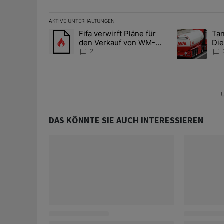
AKTIVE UNTERHALTUNGEN
Das Folgende ist eine Liste der am meisten kommentier
Fifa verwirft Pläne für
Tan
Ein Trendartikel mit dem Titel "Fifa verwirft Pläne f
Ein Trendartik
den Verkauf von WM-
Die
Anteilen
teu
2
U
DAS KÖNNTE SIE AUCH INTERESSIEREN