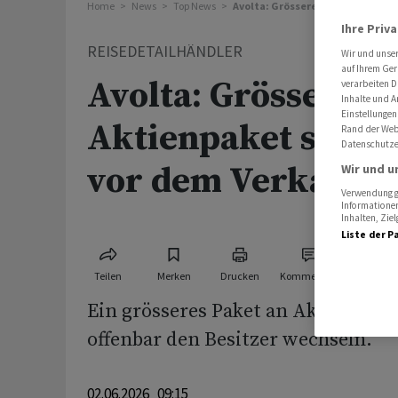
Home
News
Top News
Avolta: Grösseres Aktienpaket s
Ihre Priv
REISEDETAILHÄNDLER
Wir und unse
auf Ihrem Ger
Avolta: Grösseres
verarbeiten D
Inhalte und A
Einstellungen
Aktienpaket steht 
Rand der Webs
Datenschutze
vor dem Verkauf
Wir und u
Verwendung ge
Informationen
Inhalten, Zi
Liste der P
Teilen
Merken
Drucken
Kommentare
Ein grösseres Paket an Aktien von 
offenbar den Besitzer wechseln.
02.06.2026 09:15