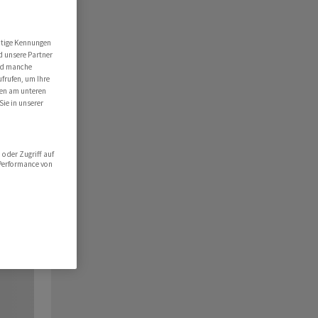
utige Kennungen
d unsere Partner
ind manche
ufrufen, um Ihre
ten am unteren
Sie in unserer
oder Zugriff auf
 Performance von