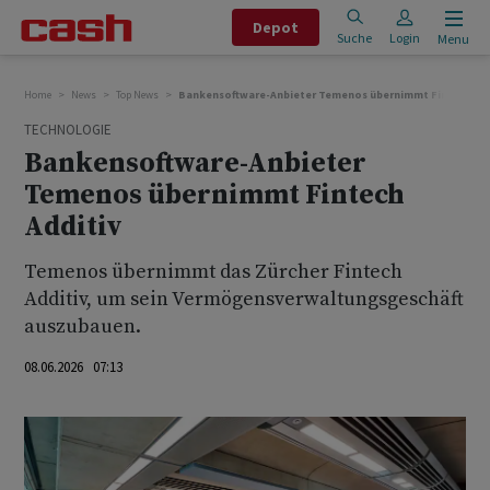
Depot
Suche
Login
Menu
Home
News
Top News
Bankensoftware-Anbieter Temenos übernimmt Fintech Add
TECHNOLOGIE
Bankensoftware-Anbieter
Temenos übernimmt Fintech
Additiv
Temenos übernimmt das Zürcher Fintech
Additiv, um sein Vermögensverwaltungsgeschäft
auszubauen.
08.06.2026 07:13