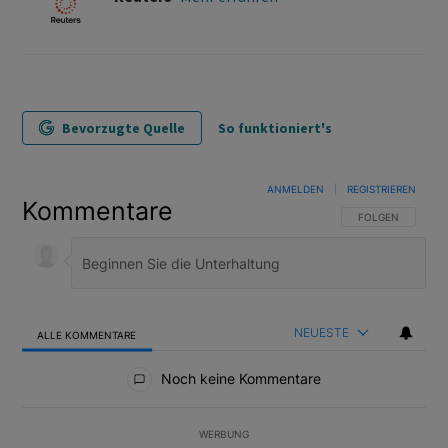
Bevorzugte Quelle
So funktioniert's
ANMELDEN
|
REGISTRIEREN
Kommentare
FOLGE DIESER U
FOLGEN
NEUESTE
ALLE KOMMENTARE
Alle Kommentare
Noch keine Kommentare
WERBUNG