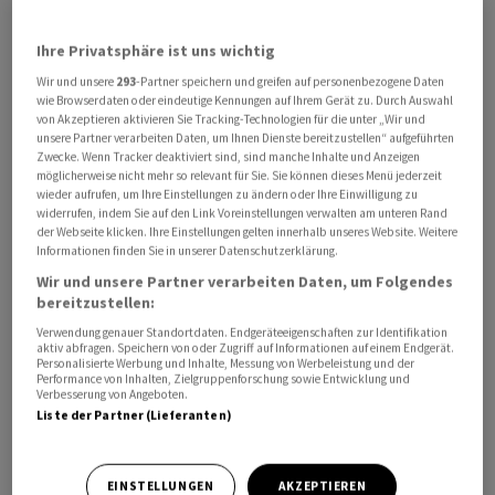
Ihre Privatsphäre ist uns wichtig
Wir und unsere
293
-Partner speichern und greifen auf personenbezogene Daten
wie Browserdaten oder eindeutige Kennungen auf Ihrem Gerät zu. Durch Auswahl
von Akzeptieren aktivieren Sie Tracking-Technologien für die unter „Wir und
Der Schweizer Bankensoftware-Anbieter
Temenos
unsere Partner verarbeiten Daten, um Ihnen Dienste bereitzustellen“ aufgeführten
stärkt sein Vermögensverwaltungsgeschäft ‌durch ⁠eine
Zwecke. Wenn Tracker deaktiviert sind, sind manche Inhalte und Anzeigen
möglicherweise nicht mehr so relevant für Sie. Sie können dieses Menü jederzeit
Übernahme.
Temenos
kaufe das ⁠Zürcher Fintech
wieder aufrufen, um Ihre Einstellungen zu ändern oder Ihre Einwilligung zu
Additiv, teilte das ‌Unternehmen am Montag mit. ‌
widerrufen, indem Sie auf den Link Voreinstellungen verwalten am unteren Rand
der Webseite klicken. Ihre Einstellungen gelten innerhalb unseres Website. Weitere
Informationen finden Sie in unserer Datenschutzerklärung.
Der Kaufpreis ​werde zu etwa 50 Prozent in bar und zu 50
Wir und unsere Partner verarbeiten Daten, um Folgendes
Prozent in Aktien beglichen. ‌Der Kaufpreis wurde
bereitzustellen:
zunächst nicht genannt. Der Abschluss der Übernahme
Verwendung genauer Standortdaten. Endgeräteeigenschaften zur Identifikation
werde ​für Anfang des dritten ​Quartals erwartet.
aktiv abfragen. Speichern von oder Zugriff auf Informationen auf einem Endgerät.
Personalisierte Werbung und Inhalte, Messung von Werbeleistung und der
Performance von Inhalten, Zielgruppenforschung sowie Entwicklung und
Verbesserung von Angeboten.
​Additiv beschäftigt den Angaben zufolge rund ‌200
Liste der Partner (Lieferanten)
Mitarbeiter und bietet eine von Künstlicher Intelligenz
(KI) unterstützte Plattform ​für Finanzdienstleistungen ​
an. Die ⁠Übernahme habe keine ​Auswirkungen auf die
EINSTELLUNGEN
AKZEPTIEREN