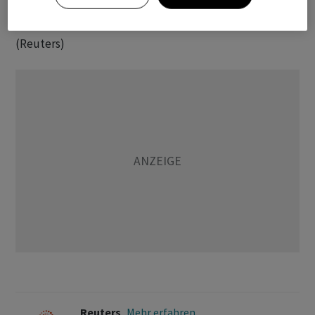
⁠Ergebnisprognose von Temenos im ‌laufenden Jahr.
(Reuters)
Reuters
Mehr erfahren