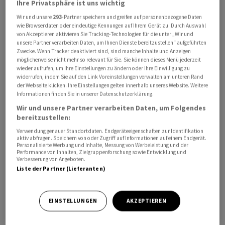
Ihre Privatsphäre ist uns wichtig
Wir und unsere
293
-Partner speichern und greifen auf personenbezogene Daten
wie Browserdaten oder eindeutige Kennungen auf Ihrem Gerät zu. Durch Auswahl
von Akzeptieren aktivieren Sie Tracking-Technologien für die unter „Wir und
unsere Partner verarbeiten Daten, um Ihnen Dienste bereitzustellen“ aufgeführten
Zwecke. Wenn Tracker deaktiviert sind, sind manche Inhalte und Anzeigen
Die Behörden gaben grünes Licht für den Bau von nur
möglicherweise nicht mehr so relevant für Sie. Sie können dieses Menü jederzeit
135'200 Einheiten, wie das Statistische Bundesamt am
wieder aufrufen, um Ihre Einstellungen zu ändern oder Ihre Einwilligung zu
widerrufen, indem Sie auf den Link Voreinstellungen verwalten am unteren Rand
Freitag mitteilte. Dies waren 50'600 oder 27,2 Prozent
der Webseite klicken. Ihre Einstellungen gelten innerhalb unseres Website. Weitere
weniger als im ersten Halbjahr 2022. Allein im Juni gab es
Informationen finden Sie in unserer Datenschutzerklärung.
einen Rückgang zum Vorjahresmonat um 28,5 Prozent
Wir und unsere Partner verarbeiten Daten, um Folgendes
bereitzustellen:
auf 21.800 Wohnungen. "Zum Rückgang der
Bauvorhaben dürften weiterhin vor allem steigende
Verwendung genauer Standortdaten. Endgeräteeigenschaften zur Identifikation
aktiv abfragen. Speichern von oder Zugriff auf Informationen auf einem Endgerät.
Baukosten und zunehmend schlechtere
Personalisierte Werbung und Inhalte, Messung von Werbeleistung und der
Performance von Inhalten, Zielgruppenforschung sowie Entwicklung und
Finanzierungsbedingungen beigetragen haben",
Verbesserung von Angeboten.
erklärte das Statistikamt.
Liste der Partner (Lieferanten)
Die Bundesregierung will den Rückgang des
EINSTELLUNGEN
AKZEPTIEREN
Wohnungsbaus laut Bauministerin Klara Geywitz mit
Steuererleichterungen bremsen. Die SPD-Politikerin