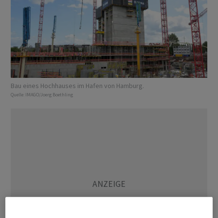
Bau eines Hochhauses im Hafen von Hamburg.
Quelle:
IMAGO/Joerg Boethling