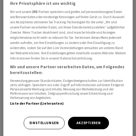
Ihre Privatsphäre ist uns wichtig
Wir und unsere
293
-Partner speichern und greifen auf personenbezogene Daten
wie Browserdaten oder eindeutige Kennungen auf Ihrem Gerät zu. Durch Auswahl
von Akzeptieren aktivieren Sie Tracking-Technologien für die unter „Wir und
unsere Partner verarbeiten Daten, um Ihnen Dienste bereitzustellen“ aufgeführten
Der Leverkusener Pharma- und Agrarchemiekonzern
Zwecke. Wenn Tracker deaktiviert sind, sind manche Inhalte und Anzeigen
möglicherweise nicht mehr so relevant für Sie. Sie können dieses Menü jederzeit
Bayer
kann bei einem neuartigen Lungenkrebsmittel
wieder aufrufen, um Ihre Einstellungen zu ändern oder Ihre Einwilligung zu
auf eine beschleunigte Entwicklung hoffen. Das
widerrufen, indem Sie auf den Link Voreinstellungen verwalten am unteren Rand
der Webseite klicken. Ihre Einstellungen gelten innerhalb unseres Website. Weitere
Medikament BAY2927088 erhielt von der US-
Informationen finden Sie in unserer Datenschutzerklärung.
Arzneimittelbehörde FDA den Status eines
Wir und unsere Partner verarbeiten Daten, um Folgendes
Therapiedurchbruchs (Breakthrough Therapy), wie
bereitzustellen:
Bayer
am Montag mitteilte. Damit bescheinigte sie dem
Verwendung genauer Standortdaten. Endgeräteeigenschaften zur Identifikation
aktiv abfragen. Speichern von oder Zugriff auf Informationen auf einem Endgerät.
Mittel das Potenzial für einen erheblichen
Personalisierte Werbung und Inhalte, Messung von Werbeleistung und der
Behandlungsfortschritt, weshalb es möglichst rasch zu
Performance von Inhalten, Zielgruppenforschung sowie Entwicklung und
Verbesserung von Angeboten.
den Patienten gelangen soll. Das Medikament wird von
Liste der Partner (Lieferanten)
Bayer als neue zielgerichtete Therapie für Patienten
mit nicht-kleinzelligem Lungenkrebs mit aktivierenden
EINSTELLUNGEN
AKZEPTIEREN
HER2-Mutationen entwickelt und befindet sich in einer
klinischen Studie der Phase 1/2.