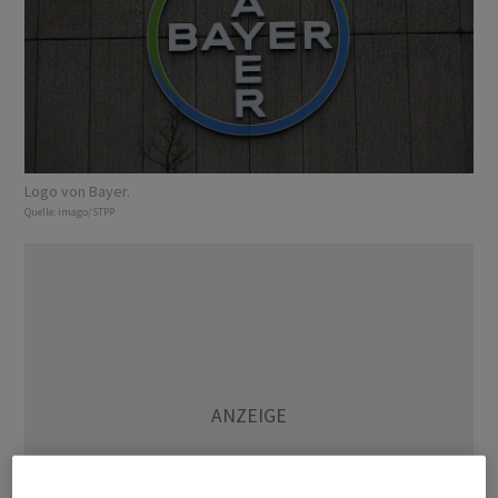
Logo von Bayer.
Quelle:
imago/STPP