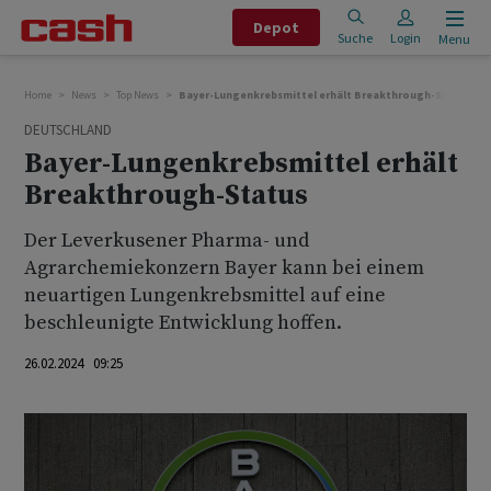
Depot
Suche
Login
Menu
Home
News
Top News
Bayer-Lungenkrebsmittel erhält Breakthrough-Status
DEUTSCHLAND
Bayer-Lungenkrebsmittel erhält
Breakthrough-Status
Der Leverkusener Pharma- und
Agrarchemiekonzern Bayer kann bei einem
neuartigen Lungenkrebsmittel auf eine
beschleunigte Entwicklung hoffen.
26.02.2024 09:25