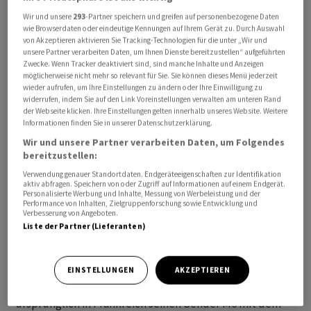
Wir und unsere
293
-Partner speichern und greifen auf personenbezogene Daten
wie Browserdaten oder eindeutige Kennungen auf Ihrem Gerät zu. Durch Auswahl
von Akzeptieren aktivieren Sie Tracking-Technologien für die unter „Wir und
unsere Partner verarbeiten Daten, um Ihnen Dienste bereitzustellen“ aufgeführten
Zwecke. Wenn Tracker deaktiviert sind, sind manche Inhalte und Anzeigen
möglicherweise nicht mehr so relevant für Sie. Sie können dieses Menü jederzeit
wieder aufrufen, um Ihre Einstellungen zu ändern oder Ihre Einwilligung zu
Erneuter Rückschlag für die Europa-Strategie von RTL.
widerrufen, indem Sie auf den Link Voreinstellungen verwalten am unteren Rand
der Webseite klicken. Ihre Einstellungen gelten innerhalb unseres Website. Weitere
Der Behörde sei die starke Stellung der beiden Firmen
Informationen finden Sie in unserer Datenschutzerklärung.
auf dem Markt für Fernsehwerbung ein Dorn im Auge,
Wir und unsere Partner verarbeiten Daten, um Folgendes
teilte RTL am Montag mit. Sie kämen auf einen Anteil
bereitzustellen:
von insgesamt rund 75 Prozent. Vor zwei Wochen hatten
Verwendung genauer Standortdaten. Endgeräteeigenschaften zur Identifikation
RTL Nederland und Talpa Entgegenkommen
aktiv abfragen. Speichern von oder Zugriff auf Informationen auf einem Endgerät.
Personalisierte Werbung und Inhalte, Messung von Werbeleistung und der
signalisiert, um den 2021 verkündeten Deal zu retten.
Performance von Inhalten, Zielgruppenforschung sowie Entwicklung und
Verbesserung von Angeboten.
Liste der Partner (Lieferanten)
Die Bertelsmann-Tochter RTL will nationale Champions
im europäischen TV-Geschäft schmieden, um gegen die
internationale Streaming-Konkurrenz wie Netflix zu
EINSTELLUNGEN
AKZEPTIEREN
bestehen. In diesem Rahmen wollte das Unternehmen
ursprünglich in Frankreich seinen Sender M6 mit dem