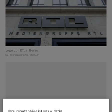
Logo von RTL in Berlin.
Quelle:
imago images / Steinach
Ihre Privatsphäre ist uns wichtig