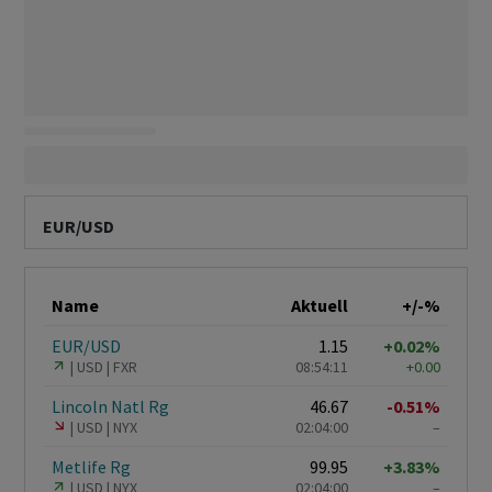
EUR/USD
Name
Aktuell
+/-%
EUR/USD
1.15
+0.02%
USD
FXR
08:54:11
+0.00
Lincoln Natl Rg
46.67
-0.51%
USD
NYX
02:04:00
–
Metlife Rg
99.95
+3.83%
USD
NYX
02:04:00
–