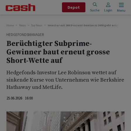
Depot
Suche
Login
Menu
Home
News
Top News
Investor mit 900 Prozent Gewinn in 2008 geht erneut eine 
HEDGEFONDSMANAGER
Berüchtigter Subprime-
Gewinner baut erneut grosse
Short-Wette auf
Hedgefonds-Investor Lee Robinson wettet auf
sinkende Kurse von Unternehmen wie Berkshire
Hathaway und MetLife.
25.06.2026 16:00