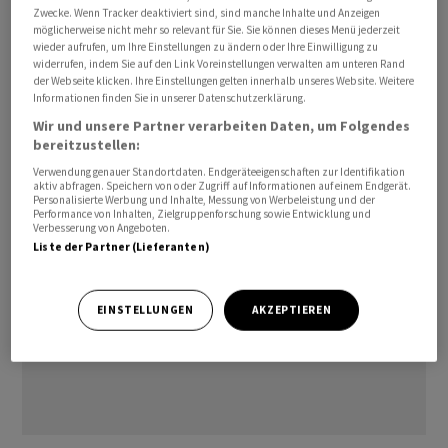
und startet mit seiner Firma Altana einen neuen Fonds,
Zwecke. Wenn Tracker deaktiviert sind, sind manche Inhalte und Anzeigen
möglicherweise nicht mehr so relevant für Sie. Sie können dieses Menü jederzeit
der auch eigenes Kapital einsetzt. Sein Szenario: ein
wieder aufrufen, um Ihre Einstellungen zu ändern oder Ihre Einwilligung zu
Abschwung im 1,8-Billionen-
Dollar
-Private-Credit-
widerrufen, indem Sie auf den Link Voreinstellungen verwalten am unteren Rand
der Webseite klicken. Ihre Einstellungen gelten innerhalb unseres Website. Weitere
Markt, ein Abkühlen des KI-getriebenen Kreditbooms
Informationen finden Sie in unserer Datenschutzerklärung.
und sinkende Liquidität, die Bewertungen unter Druck
Wir und unsere Partner verarbeiten Daten, um Folgendes
setzt.
bereitzustellen:
Verwendung genauer Standortdaten. Endgeräteeigenschaften zur Identifikation
aktiv abfragen. Speichern von oder Zugriff auf Informationen auf einem Endgerät.
Personalisierte Werbung und Inhalte, Messung von Werbeleistung und der
Performance von Inhalten, Zielgruppenforschung sowie Entwicklung und
Verbesserung von Angeboten.
Liste der Partner (Lieferanten)
EINSTELLUNGEN
AKZEPTIEREN