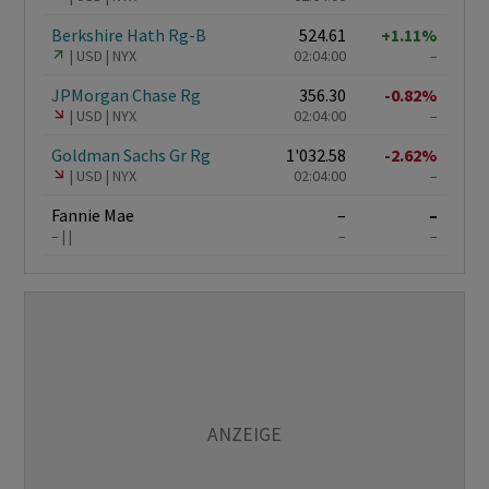
Berkshire Hath Rg-B
524.61
+1.11%
USD
NYX
02:04:00
–
JPMorgan Chase Rg
356.30
-0.82%
USD
NYX
02:04:00
–
Goldman Sachs Gr Rg
1'032.58
-2.62%
USD
NYX
02:04:00
–
Fannie Mae
–
–
–
–
–