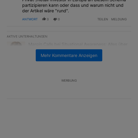
partizipieren kann oder dass und warum nicht und
der Artikel wäre "rund".
ANTWORT
0
0
TEILEN
MELDUNG
AKTIVE UNTERHALTUNGEN
Das Folgende ist eine Liste der am meisten kommentierten Artikel
Ein Trendartikel mit dem Titel "Margin Calls bei Situational Awar
Margin Calls bei Situational Awareness: Alles über
den Retter-Deal
Mehr Kommentare Anzeigen
3
Ein Trendartikel mit dem Titel "US-Finanzministerium bereitet Ban
US-Finanzministerium bereitet Banken laut Insider
auf eventuelle Yen-Intervention vor
2
WERBUNG
Unterstützt von