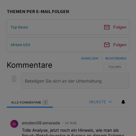
THEMEN PER E-MAIL FOLGEN
Top News
Folgen
Aktien USA
Folgen
ANMELDEN
|
REGISTRIEREN
Kommentare
FOLGE DIESER U
FOLGEN
NEUESTE
ALLE KOMMENTARE
1
Alle Kommentare
Kommentar von emden09 emwede.
emden09 emwede
24 TAGE
EE
Tolle Analyse, jetzt noch ein Hinweis, wie man als
Privat-/Retail-Investor in Europa an diesem Schema