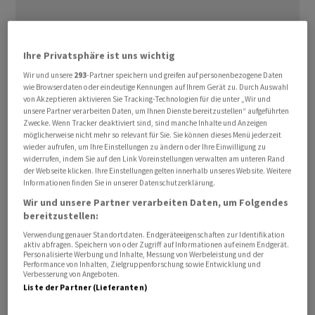
Ihre Privatsphäre ist uns wichtig
Am Montag rutschte der Kurs im frühen Handel
deutlich unter die Marke von 80'000 Dollar. Gegen 7 Uhr
Wir und unsere
293
-Partner speichern und greifen auf personenbezogene Daten
wie Browserdaten oder eindeutige Kennungen auf Ihrem Gerät zu. Durch Auswahl
kostete die weltweit älteste und bekannte
von Akzeptieren aktivieren Sie Tracking-Technologien für die unter „Wir und
Digitalwährung nur noch knapp 77'000 Dollar und baute
unsere Partner verarbeiten Daten, um Ihnen Dienste bereitzustellen“ aufgeführten
Zwecke. Wenn Tracker deaktiviert sind, sind manche Inhalte und Anzeigen
damit die jüngsten Kursverluste aus. Vor der
möglicherweise nicht mehr so relevant für Sie. Sie können dieses Menü jederzeit
Ankündigung von US-Präsident Donald Trump am
wieder aufrufen, um Ihre Einstellungen zu ändern oder Ihre Einwilligung zu
widerrufen, indem Sie auf den Link Voreinstellungen verwalten am unteren Rand
Mittwochabend, die Welt mit Zöllen zu überziehen, war
der Webseite klicken. Ihre Einstellungen gelten innerhalb unseres Website. Weitere
ein
Bitcoin
noch rund 87'000 Dollar wert.
Informationen finden Sie in unserer Datenschutzerklärung.
Wir und unsere Partner verarbeiten Daten, um Folgendes
Trump gilt eigentlich als Förderer von
bereitzustellen:
Digitalwährungen, allerdings konnte er bisher die
Verwendung genauer Standortdaten. Endgeräteeigenschaften zur Identifikation
aktiv abfragen. Speichern von oder Zugriff auf Informationen auf einem Endgerät.
Hoffnungen der Krypto-Anhänger nicht erfüllen. So
Personalisierte Werbung und Inhalte, Messung von Werbeleistung und der
Performance von Inhalten, Zielgruppenforschung sowie Entwicklung und
hatte der
Bitcoin
just am Tag seiner Amtseinführung
Verbesserung von Angeboten.
mit mehr als 109.000 Dollar seinen bisher höchsten
Liste der Partner (Lieferanten)
Stand erreicht. Seitdem ging es unter anderem wegen