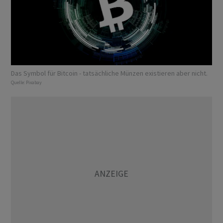
Das Symbol für Bitcoin - tatsächliche Münzen existieren aber nicht.
Quelle:
Pixabay