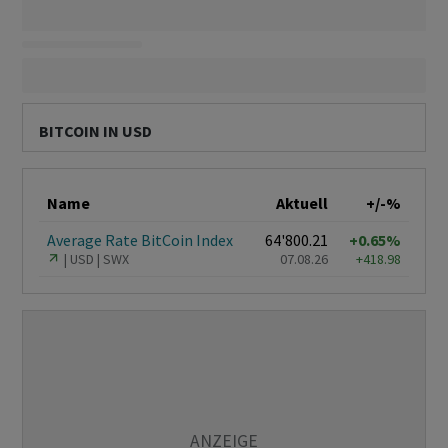
BITCOIN IN USD
Name
Aktuell
+/-%
Average Rate BitCoin Index
64'800.21
+0.65%
USD
SWX
07.08.26
+418.98