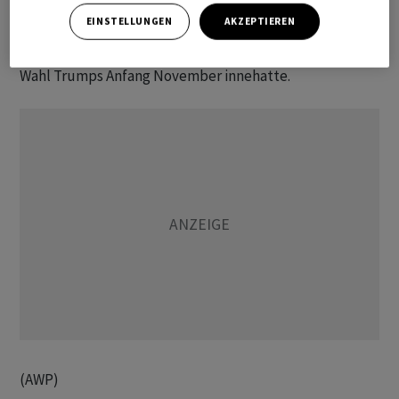
der Unsicherheiten infolge der US-Zollpolitik bergab.
EINSTELLUNGEN
AKZEPTIEREN
Allerdings liegt der aktuelle Kurs noch etwas mehr als
zehn Prozent über dem Niveau, das der Bitcoin vor der
Wahl Trumps Anfang November innehatte.
(AWP)