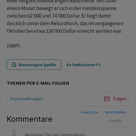
einer vergleichsweise engen Bandbreite. Seit über
einem Monat bewegt er sich in der Handelsspanne
zwischen 62'000 und 74'000 Dollar. Er liegt damit
deutlich unter dem Rekordhoch, das im vergangenen
Oktober bei etwa 126'000 Dollar erreicht worden war.
(AWP)
Bevorzugte Quelle
So funktioniert's
THEMEN PER E-MAIL FOLGEN
Kryptowährungen
Folgen
ANMELDEN
|
REGISTRIEREN
Kommentare
FOLGE DIESER U
FOLGEN