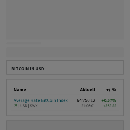
BITCOIN IN USD
Name
Aktuell
+/-%
Average Rate BitCoin Index
64'750.12
+0.57%
USD
SWX
21:06:01
+368.88