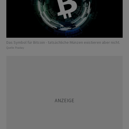
Das Symbol für Bitcoin - tatsächliche Münzen existieren aber nicht.
Quelle:
Pixabay