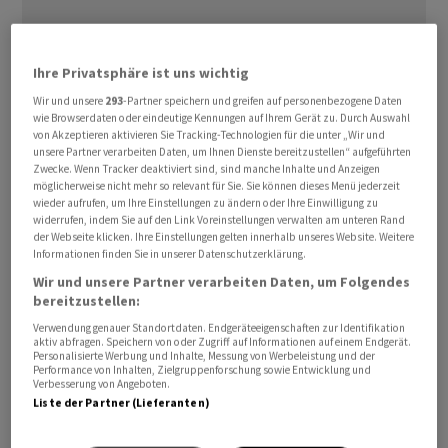
Ihre Privatsphäre ist uns wichtig
Der
Bitcoin
ist am Freitag trotz hoher Unsicherheit über
Wir und unsere
293
-Partner speichern und greifen auf personenbezogene Daten
73'000 US-Dollar gestiegen. Auf der Handelsplattform
wie Browserdaten oder eindeutige Kennungen auf Ihrem Gerät zu. Durch Auswahl
Bitstamp kostete die älteste und bekannteste
von Akzeptieren aktivieren Sie Tracking-Technologien für die unter „Wir und
unsere Partner verarbeiten Daten, um Ihnen Dienste bereitzustellen“ aufgeführten
Kryptowährung 73'441 US-Dollar. Am Morgen hatte der
Zwecke. Wenn Tracker deaktiviert sind, sind manche Inhalte und Anzeigen
Preis noch unter 70'000 Dollar gelegen.
möglicherweise nicht mehr so relevant für Sie. Sie können dieses Menü jederzeit
wieder aufrufen, um Ihre Einstellungen zu ändern oder Ihre Einwilligung zu
widerrufen, indem Sie auf den Link Voreinstellungen verwalten am unteren Rand
Klare Gründe für die Kursgewinne gab es nicht.
der Webseite klicken. Ihre Einstellungen gelten innerhalb unseres Website. Weitere
Informationen finden Sie in unserer Datenschutzerklärung.
Schliesslich zeichnet sich weiterhin kein Ende des Iran-
Kriegs ab. «Inmitten der geopolitischen Unsicherheiten
Wir und unsere Partner verarbeiten Daten, um Folgendes
bereitzustellen:
zeigt der
Bitcoin
nach wie vor eine gewisse
Verwendung genauer Standortdaten. Endgeräteeigenschaften zur Identifikation
Krisenresilienz», kommentierte Analyst Timo Emden
aktiv abfragen. Speichern von oder Zugriff auf Informationen auf einem Endgerät.
von Emden Research.
Personalisierte Werbung und Inhalte, Messung von Werbeleistung und der
Performance von Inhalten, Zielgruppenforschung sowie Entwicklung und
Verbesserung von Angeboten.
Liste der Partner (Lieferanten)
«Das Interesse an Bitcoin signalisiert, dass Anleger die
Hoffnung auf ein zeitnahes Ende des Iran-Kriegs doch