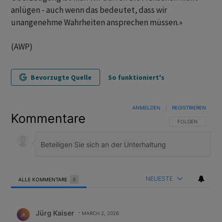
anlügen - auch wenn das bedeutet, dass wir
unangenehme Wahrheiten ansprechen müssen.»
(AWP)
Bevorzugte Quelle
So funktioniert's
ANMELDEN
|
REGISTRIEREN
Kommentare
FOLGE DIESER U
FOLGEN
NEUESTE
ALLE KOMMENTARE
6
Alle Kommentare
Kommentar von Jürg Kaiser.
Jürg Kaiser
MARCH 2, 2026
JK