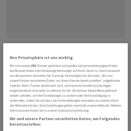
Aus Sicht von Verteidigungsminister Martin Pfister ist
die geplante Erhöhung der Mehrwertsteuer zugunsten
Ihre Privatsphäre ist uns wichtig
der Armee eine Minimallösung für die Sicherheit der
Wir und unsere
293
-Partner speichern und greifen auf personenbezogene Daten
Schweiz. Es handle sich um «ein spürbares, aber auch
wie Browserdaten oder eindeutige Kennungen auf Ihrem Gerät zu. Durch Auswahl
verkraftbares Opfer» aller.
von Akzeptieren aktivieren Sie Tracking-Technologien für die unter „Wir und
unsere Partner verarbeiten Daten, um Ihnen Dienste bereitzustellen“ aufgeführten
Zwecke. Wenn Tracker deaktiviert sind, sind manche Inhalte und Anzeigen
«Wir sprechen von 80 Rappen bei einem Einkauf von 100
möglicherweise nicht mehr so relevant für Sie. Sie können dieses Menü jederzeit
wieder aufrufen, um Ihre Einstellungen zu ändern oder Ihre Einwilligung zu
Franken», sagte Pfister im Interview mit der «Neuen
widerrufen, indem Sie auf den Link Voreinstellungen verwalten am unteren Rand
Zürcher Zeitung» vom Montag. Die anderen
der Webseite klicken. Ihre Einstellungen gelten innerhalb unseres Website. Weitere
Informationen finden Sie in unserer Datenschutzerklärung.
europäischen Länder investierten deutlich mehr in die
Sicherheit.
Wir und unsere Partner verarbeiten Daten, um Folgendes
bereitzustellen: