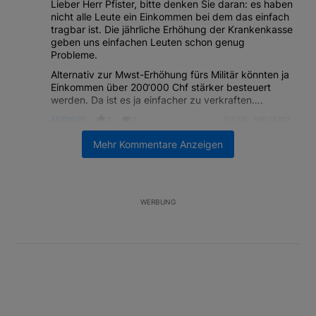
Lieber Herr Pfister, bitte denken Sie daran: es haben
nicht alle Leute ein Einkommen bei dem das einfach
tragbar ist. Die jährliche Erhöhung der Krankenkasse
geben uns einfachen Leuten schon genug
Probleme.
Alternativ zur Mwst-Erhöhung fürs Militär könnten ja
Einkommen über 200‘000 Chf stärker besteuert
werden. Da ist es ja einfacher zu verkraften….
ANTWORT
0
0
TEILEN
MELDUNG
Kommentar von Hans Bodmer.
Mehr Kommentare Anzeigen
Hans Bodmer
MARCH 1, 2026
HB
Gibt es überhaupt beim VBS eine Strategie, wie das
zusätzliche Geld investiert würde? Eine Erhöhung
der Mehrwertsteuer wird an der Urne auf jeden Fall
WERBUNG
grandios scheitern. Da wette ich drauf!
ANTWORT
0
0
TEILEN
MELDUNG
Kommentar von François Geiser.
François Geiser
FEBRUARY 24, 2026
FG
Ob das verkraftbar ist wird das Volk entscheiden. In
diesem Departement sollte erst mal Ordnung
gemacht werden. Drohnendesaster, Ilegaler Verkauf
von Panzerersatzteilen, IT- und