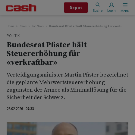
Depot
Suche
Login
Menu
Home
News
Top News
Bundesrat Pfister hält Steuererhöhung für «verkraftbar»
POLITIK
Bundesrat Pfister hält
Steuererhöhung für
«verkraftbar»
Verteidigungsminister Martin Pfister bezeichnet
die geplante Mehrwertsteuererhöhung
zugunsten der Armee als Minimallösung für die
Sicherheit der Schweiz.
23.02.2026 07:33