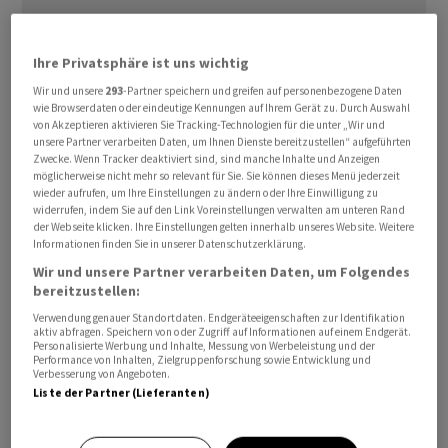
Spätestens bis zum Jahr 2027 will
Clariant
, Hersteller
Ihre Privatsphäre ist uns wichtig
von Spezialchemikalien, seine EBITDA-Marge auf 19 bis
Wir und unsere
293
-Partner speichern und greifen auf personenbezogene Daten
21 Prozent verbessern. Gleichzeitig will
Clariant
in
wie Browserdaten oder eindeutige Kennungen auf Ihrem Gerät zu. Durch Auswahl
von Akzeptieren aktivieren Sie Tracking-Technologien für die unter „Wir und
Lokalwährungen um 4 bis 6 Prozent wachsen, teilte das
unsere Partner verarbeiten Daten, um Ihnen Dienste bereitzustellen“ aufgeführten
Unternehmen am Montag im Vorfeld eines
Zwecke. Wenn Tracker deaktiviert sind, sind manche Inhalte und Anzeigen
möglicherweise nicht mehr so relevant für Sie. Sie können dieses Menü jederzeit
Investorentages in London mit.
wieder aufrufen, um Ihre Einstellungen zu ändern oder Ihre Einwilligung zu
widerrufen, indem Sie auf den Link Voreinstellungen verwalten am unteren Rand
der Webseite klicken. Ihre Einstellungen gelten innerhalb unseres Website. Weitere
Dabei gehe Clariant von einem Marktwachstum von 2 bis
Informationen finden Sie in unserer Datenschutzerklärung.
4 Prozent aus. Investitionen sollen die Verkäufe um
Wir und unsere Partner verarbeiten Daten, um Folgendes
weitere 1,5 Prozent treiben, die geplante
bereitzustellen:
geographische Ausdehnung nach Asien-Pazifik und in
Verwendung genauer Standortdaten. Endgeräteeigenschaften zur Identifikation
den Nahen Osten um weitere 0,5 Prozent.
aktiv abfragen. Speichern von oder Zugriff auf Informationen auf einem Endgerät.
Personalisierte Werbung und Inhalte, Messung von Werbeleistung und der
Performance von Inhalten, Zielgruppenforschung sowie Entwicklung und
Verbesserung von Angeboten.
Clariant erwartet, dass rund zwei Drittel der
Liste der Partner (Lieferanten)
vorgesehenen Margenverbesserung
wachstumsgetrieben sind, so das Communiqué weiter.