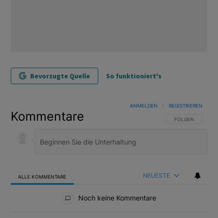
Bevorzugte Quelle
So funktioniert's
ANMELDEN
|
REGISTRIEREN
Kommentare
FOLGE DIESER U
FOLGEN
NEUESTE
ALLE KOMMENTARE
Alle Kommentare
Noch keine Kommentare