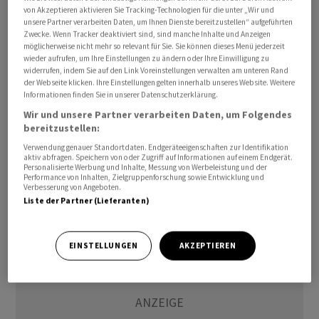
von Akzeptieren aktivieren Sie Tracking-Technologien für die unter „Wir und
unsere Partner verarbeiten Daten, um Ihnen Dienste bereitzustellen“ aufgeführten
Zwecke. Wenn Tracker deaktiviert sind, sind manche Inhalte und Anzeigen
möglicherweise nicht mehr so relevant für Sie. Sie können dieses Menü jederzeit
wieder aufrufen, um Ihre Einstellungen zu ändern oder Ihre Einwilligung zu
widerrufen, indem Sie auf den Link Voreinstellungen verwalten am unteren Rand
Die Werke in der Inneren Mongolei und in der Provinz
der Webseite klicken. Ihre Einstellungen gelten innerhalb unseres Website. Weitere
Hubei verfügen über Kapazitäten von 100'000 und
Informationen finden Sie in unserer Datenschutzerklärung.
120'000 Tonnen pro Jahr. Die Technologie ermöglicht
Wir und unsere Partner verarbeiten Daten, um Folgendes
bereitzustellen:
laut Clariant eine höhere Effizienz und Produktqualität,
wie das Unternehmen am Mittwoch mitteilte.
Verwendung genauer Standortdaten. Endgeräteeigenschaften zur Identifikation
aktiv abfragen. Speichern von oder Zugriff auf Informationen auf einem Endgerät.
Personalisierte Werbung und Inhalte, Messung von Werbeleistung und der
Performance von Inhalten, Zielgruppenforschung sowie Entwicklung und
(AWP)
Verbesserung von Angeboten.
Liste der Partner (Lieferanten)
EINSTELLUNGEN
AKZEPTIEREN