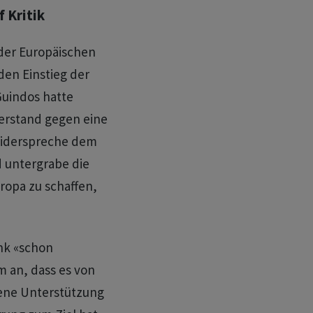
 Kritik
 der Europäischen
den Einstieg der
Guindos hatte
derstand gegen eine
widerspreche dem
 untergrabe die
ropa zu schaffen,
nk «schon
m an, dass es von
fene Unterstützung