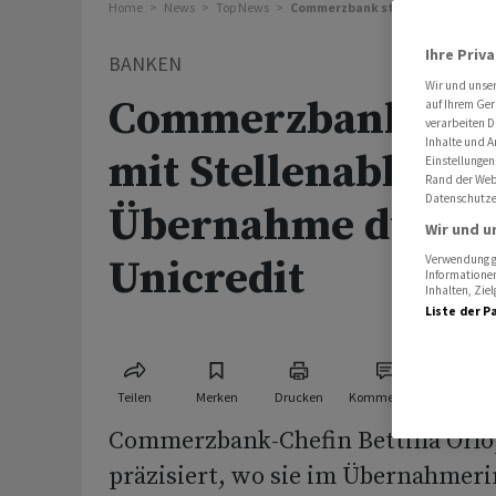
Home
News
Top News
Commerzbank stemmt sich mit S
Ihre Priv
BANKEN
Wir und unse
Commerzbank ste
auf Ihrem Ger
verarbeiten D
Inhalte und A
mit Stellenabbau 
Einstellungen
Rand der Webs
Datenschutze
Übernahme durch
Wir und u
Unicredit
Verwendung ge
Informationen
Inhalten, Zi
Liste der P
Teilen
Merken
Drucken
Kommentare
Commerzbank-Chefin Bettina Orlo
präzisiert, wo sie im Übernahmeri