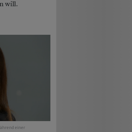
n will.
ährend einer