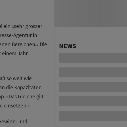
ei ein «sehr grosser
resse-Agentur in
edenen Bereichen.» Die
NEWS
t einem Jahr
ft so weit wie
an die Kapazitäten
p. «Das Gleiche gilt
e einsetzen.»
 Gewinn- und