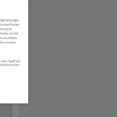
utige Kennungen
d unsere Partner
ind manche
ufrufen, um Ihre
ten am unteren
Sie in unserer
oder Zugriff auf
 Performance von