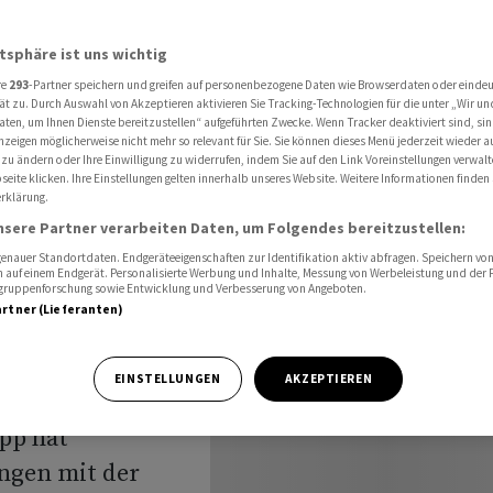
tellenabbau gegen Übernahme durch Unicredit
atsphäre ist uns wichtig
re
293
-Partner speichern und greifen auf personenbezogene Daten wie Browserdaten oder einde
mmt sich
ät zu. Durch Auswahl von Akzeptieren aktivieren Sie Tracking-Technologien für die unter „Wir un
aten, um Ihnen Dienste bereitzustellen“ aufgeführten Zwecke. Wenn Tracker deaktiviert sind, s
nzeigen möglicherweise nicht mehr so relevant für Sie. Sie können dieses Menü jederzeit wieder a
gegen
 zu ändern oder Ihre Einwilligung zu widerrufen, indem Sie auf den Link Voreinstellungen verwal
eite klicken. Ihre Einstellungen gelten innerhalb unseres Website. Weitere Informationen finden 
rklärung.
nsere Partner verarbeiten Daten, um Folgendes bereitzustellen:
nauer Standortdaten. Endgeräteeigenschaften zur Identifikation aktiv abfragen. Speichern von 
 auf einem Endgerät. Personalisierte Werbung und Inhalte, Messung von Werbeleistung und der
elgruppenforschung sowie Entwicklung und Verbesserung von Angeboten.
artner (Lieferanten)
EINSTELLUNGEN
AKZEPTIEREN
pp hat
ngen mit der