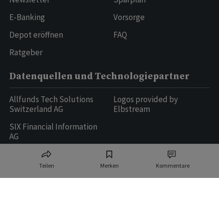
E-Banking
Vorsorge
Depot eröffnen
FAQ
Ratgeber
Datenquellen und Technologiepartner
Allfunds Tech Solutions
Logos provided by
Switzerland AG
Elbstream
SIX Financial Information
AG
Teilen
Merken
Kommentare
Ringier AG | Ringier Medien Schweiz
16
weitere Publikationen