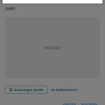
(AWP)
Bevorzugte Quelle
So funktioniert's
ANMELDEN
|
REGISTRIEREN