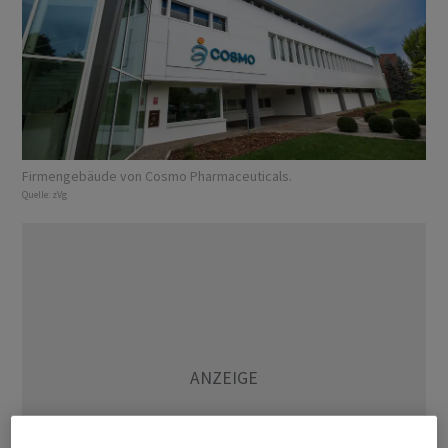
Firmengebäude von Cosmo Pharmaceuticals.
Quelle:
zVg