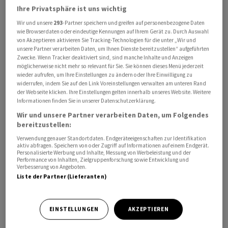
Ihre Privatsphäre ist uns wichtig
Wir und unsere
293
-Partner speichern und greifen auf personenbezogene Daten
wie Browserdaten oder eindeutige Kennungen auf Ihrem Gerät zu. Durch Auswahl
von Akzeptieren aktivieren Sie Tracking-Technologien für die unter „Wir und
unsere Partner verarbeiten Daten, um Ihnen Dienste bereitzustellen“ aufgeführten
Das Aknemittel Winlevi sei seit 1. Juni in beiden Ländern
Zwecke. Wenn Tracker deaktiviert sind, sind manche Inhalte und Anzeigen
möglicherweise nicht mehr so relevant für Sie. Sie können dieses Menü jederzeit
über den Partner InfectoPharm erhältlich, teilte das
wieder aufrufen, um Ihre Einstellungen zu ändern oder Ihre Einwilligung zu
Pharmaunternehmen
Cosmo
am Montag mit.
widerrufen, indem Sie auf den Link Voreinstellungen verwalten am unteren Rand
der Webseite klicken. Ihre Einstellungen gelten innerhalb unseres Website. Weitere
Informationen finden Sie in unserer Datenschutzerklärung.
Winlevi ist in der EU seit Oktober 2025 formal
Wir und unsere Partner verarbeiten Daten, um Folgendes
zugelassen. Seitdem arbeite
Cosmo
gemeinsam mit
bereitzustellen:
seinen Vertriebspartnern daran, die Markteinführung
Verwendung genauer Standortdaten. Endgeräteeigenschaften zur Identifikation
des Präparats in 20 europäischen Märkten
aktiv abfragen. Speichern von oder Zugriff auf Informationen auf einem Endgerät.
Personalisierte Werbung und Inhalte, Messung von Werbeleistung und der
vorzubereiten.
Performance von Inhalten, Zielgruppenforschung sowie Entwicklung und
Verbesserung von Angeboten.
Liste der Partner (Lieferanten)
Winlevi ist den Angaben zufolge die erste topische
Aknetherapie mit neuartigem Wirkmechanismus seit
über 40 Jahren, wie das Unternehmen am Montag
EINSTELLUNGEN
AKZEPTIEREN
mitteilte.