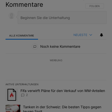
Kommentare
FOLGE DIESER U
FOLGEN
NEUESTE
ALLE KOMMENTARE
Alle Kommentare
Noch keine Kommentare
WERBUNG
AKTIVE UNTERHALTUNGEN
Das Folgende ist eine Liste der am meisten kommentierten Artikel
Ein Trendartikel mit dem Titel "Fifa verwirft Pläne für den Verk
Fifa verwirft Pläne für den Verkauf von WM-Anteilen
2
Ein Trendartikel mit dem Titel "Tanken in der Schweiz: Die best
Tanken in der Schweiz: Die besten Tipps gegen
teuren Sprit