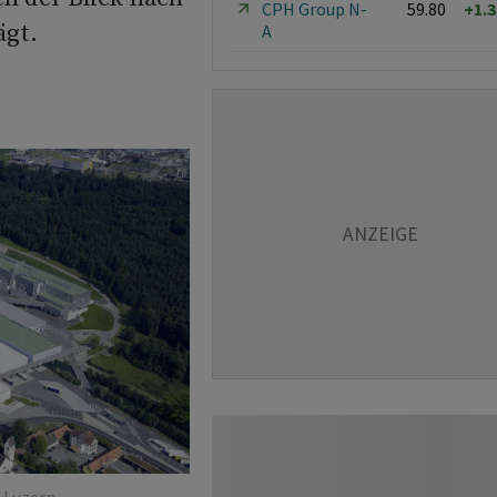
CPH Group N-
59.80
+1.
ägt.
A