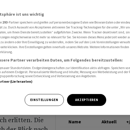
- und Gewinneinbruch
CPH GROUP AG
atsphäre ist uns wichtig
re
293
-Partner speichern und greifen auf personenbezogene Daten wie Browserdaten oder einde
hr mit
ät zu. Durch Auswahl von Akzeptieren aktivieren Sie Tracking-Technologien für die unter „Wir un
aten, um Ihnen Dienste bereitzustellen“ aufgeführten Zwecke. Wenn Tracker deaktiviert sind, s
nzeigen möglicherweise nicht mehr so relevant für Sie. Sie können dieses Menü jederzeit wieder a
 zu ändern oder Ihre Einwilligung zu widerrufen, indem Sie auf den Link Voreinstellungen verwal
eite klicken. Ihre Einstellungen gelten innerhalb unseres Website. Weitere Informationen finden 
rklärung.
nsere Partner verarbeiten Daten, um Folgendes bereitzustellen:
nauer Standortdaten. Endgeräteeigenschaften zur Identifikation aktiv abfragen. Speichern von 
 auf einem Endgerät. Personalisierte Werbung und Inhalte, Messung von Werbeleistung und der
elgruppenforschung sowie Entwicklung und Verbesserung von Angeboten.
artner (Lieferanten)
hat im
EINSTELLUNGEN
AKZEPTIEREN
er Umsatz
h erlitten. Die
Name
Aktuell
+
h der Blick nach