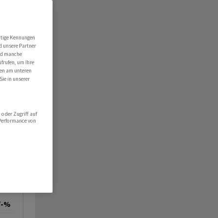
utige Kennungen
d unsere Partner
ind manche
ufrufen, um Ihre
ten am unteren
Sie in unserer
oder Zugriff auf
 Performance von
/-%