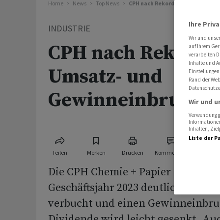
Home
News
Top News
CPH nach Rekordjahr mit Umsatz
Ihre Priv
INDUSTRIE
Wir und unse
CPH nach Rekordja
auf Ihrem Ger
verarbeiten D
Inhalte und A
Umsatz- und
Einstellungen
Rand der Webs
Datenschutze
Gewinneinbruch
Wir und u
Verwendung ge
Informationen
Inhalten, Zi
Liste der P
Teilen
Merken
Drucken
Kommentare
Die CPH Chemie + Papier Holding 
Geschäftsjahr 2023 deutlich wenig
verbucht und einen Gewinneinbruc
Dividende wird leicht gesenkt. Auc