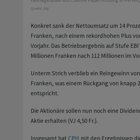
Fabrikgelände von Chemie Paper Holding in Perlen,
Quelle:
zVg
Konkret sank der Nettoumsatz um 14 Prozen
Franken, nach einem rekordhohen Plus von
Vorjahr. Das Betriebsergebnis auf Stufe EB
Millionen Franken nach 112 Millionen im Vor
Unterm Strich verblieb ein Reingewinn von 
Franken, was einem Rückgang von knapp 2
entspricht.
Die Aktionäre sollen nun noch eine Dividen
Aktie erhalten (VJ 4,50 Fr.).
Insgesamt hat
CPH
mit den Ergebnissen di