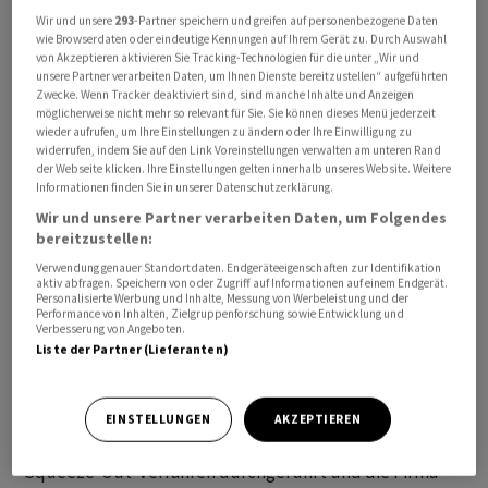
Wir und unsere
293
-Partner speichern und greifen auf personenbezogene Daten
wie Browserdaten oder eindeutige Kennungen auf Ihrem Gerät zu. Durch Auswahl
von Akzeptieren aktivieren Sie Tracking-Technologien für die unter „Wir und
unsere Partner verarbeiten Daten, um Ihnen Dienste bereitzustellen“ aufgeführten
Zwecke. Wenn Tracker deaktiviert sind, sind manche Inhalte und Anzeigen
möglicherweise nicht mehr so relevant für Sie. Sie können dieses Menü jederzeit
Die Übernahme des Software- und IT-Dienstleisters
wieder aufrufen, um Ihre Einstellungen zu ändern oder Ihre Einwilligung zu
Crealogix
durch den Konkurrenten Vencora UK Limited
widerrufen, indem Sie auf den Link Voreinstellungen verwalten am unteren Rand
der Webseite klicken. Ihre Einstellungen gelten innerhalb unseres Website. Weitere
steht unmittelbar vor dem Abschluss. Vencora hält
Informationen finden Sie in unserer Datenschutzerklärung.
gemäss dem definitiven Endergebnis 1,39 Millionen
Wir und unsere Partner verarbeiten Daten, um Folgendes
Crealogix
-Aktien, was einem Anteil von 99,07 Prozent
bereitzustellen:
am Aktienkapital entspricht, wie aus einer Mitteilung
Verwendung genauer Standortdaten. Endgeräteeigenschaften zur Identifikation
vom Dienstag hervorgeht. Der Wert ist gegenüber der
aktiv abfragen. Speichern von oder Zugriff auf Informationen auf einem Endgerät.
Personalisierte Werbung und Inhalte, Messung von Werbeleistung und der
provisorischen Meldung des Endergebnisses von letzter
Performance von Inhalten, Zielgruppenforschung sowie Entwicklung und
Verbesserung von Angeboten.
Woche unverändert.
Liste der Partner (Lieferanten)
Die Angebotsbedingungen seien somit erfüllt, heisst es
weiter. Der Vollzug werde voraussichtlich am 21.
EINSTELLUNGEN
AKZEPTIEREN
Februar 2024 stattfinden. Nach der Übernahme soll ein
Squeeze-Out-Verfahren durchgeführt und die Firma