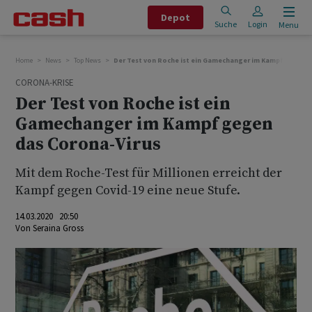
Depot
Suche
Login
Menu
Home
News
Top News
Der Test von Roche ist ein Gamechanger im Kampf gegen 
CORONA-KRISE
Der Test von Roche ist ein
Gamechanger im Kampf gegen
das Corona-Virus
Mit dem Roche-Test für Millionen erreicht der
Kampf gegen Covid-19 eine neue Stufe.
14.03.2020 20:50
Von
Seraina Gross