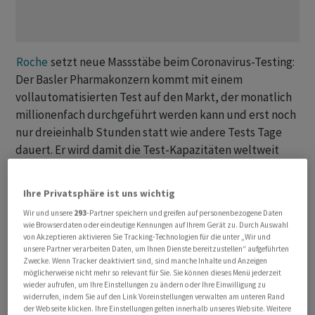
Roche
setzt neue Massstäbe beim Coronavirus-Testing:
Der Basler Pharmakonzern kommt mit einem
vollautomatisierten Test auf den Markt, der monatlich
millionenfach durchgeführt werden kann und erst noch
nur dreieinhalb Stunden statt wie andere Tests Tage
dauert. Er wird damit die Test-Kapazitäten weltweit
drastisch erhöhen. Es sei ein "Quantensprung", sagte
Konzernchef Severin Schwan im Gespräch mit HZ.
Ihre Privatsphäre ist uns wichtig
Wir und unsere
293
-Partner speichern und greifen auf personenbezogene Daten
Nur: Warum ist ein breites Testing so wichtig?
wie Browserdaten oder eindeutige Kennungen auf Ihrem Gerät zu. Durch Auswahl
von Akzeptieren aktivieren Sie Tracking-Technologien für die unter „Wir und
unsere Partner verarbeiten Daten, um Ihnen Dienste bereitzustellen“ aufgeführten
Teste sind im Moment das einzige Instrument, das im
Zwecke. Wenn Tracker deaktiviert sind, sind manche Inhalte und Anzeigen
Kampf gegen Covid-19 medizinisch zur Verfügung steht
möglicherweise nicht mehr so relevant für Sie. Sie können dieses Menü jederzeit
wieder aufrufen, um Ihre Einstellungen zu ändern oder Ihre Einwilligung zu
– abgesehen von einer guten Versorgung derjenigen,
widerrufen, indem Sie auf den Link Voreinstellungen verwalten am unteren Rand
die schwer erkranken. Gewiss, die Suche nach einem
der Webseite klicken. Ihre Einstellungen gelten innerhalb unseres Website. Weitere