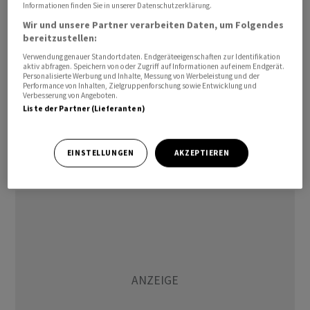
Informationen finden Sie in unserer Datenschutzerklärung.
Impfstoff gegen das neue Coronavirus Sars-CoV-2 läuft
Wir und unsere Partner verarbeiten Daten, um Folgendes
auf Hochtouren. Doch selbst in der besten aller Welten
bereitzustellen:
wird es noch Monate dauern, bis die Bevölkerung breit
Verwendung genauer Standortdaten. Endgeräteeigenschaften zur Identifikation
gegen Covid-19 geschützt werden kann. Gewiss,
aktiv abfragen. Speichern von oder Zugriff auf Informationen auf einem Endgerät.
es werden bereits zugelassene antivirale und andere
Personalisierte Werbung und Inhalte, Messung von Werbeleistung und der
Performance von Inhalten, Zielgruppenforschung sowie Entwicklung und
Medikamente, zum Beispiel gegen schwere
Verbesserung von Angeboten.
Liste der Partner (Lieferanten)
Lungenkrankheiten, darauf getestet, ob sie sie
womöglich auch gegen Covid-19 wirken; doch auch hier
wird es noch eine ganze Weile dauern, bis wir wissen,
EINSTELLUNGEN
AKZEPTIEREN
was die Industrie hier wirklich im Köcher hat.