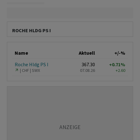
ROCHE HLDG PS I
Name
Aktuell
+/-%
Roche Hldg PS I
367.30
+0.71%
CHF
SWX
07.08.26
+2.60