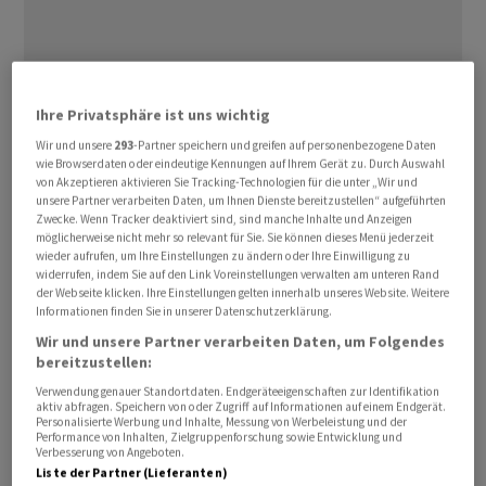
Insgesamt sei aus heutiger Sicht mit Stagnation zu
Ihre Privatsphäre ist uns wichtig
rechnen, schreibt die Bundesbank in ihrem
Monatsbericht Mai: «Im zweiten Quartal belasten die
Wir und unsere
293
-Partner speichern und greifen auf personenbezogene Daten
wie Browserdaten oder eindeutige Kennungen auf Ihrem Gerät zu. Durch Auswahl
Auswirkungen des Krieges im Nahen Osten die deutsche
von Akzeptieren aktivieren Sie Tracking-Technologien für die unter „Wir und
Wirtschaft wohl breiter und spürbarer.» Wie stark der
unsere Partner verarbeiten Daten, um Ihnen Dienste bereitzustellen“ aufgeführten
Zwecke. Wenn Tracker deaktiviert sind, sind manche Inhalte und Anzeigen
Krieg die Konjunktur belasten wird, hänge
möglicherweise nicht mehr so relevant für Sie. Sie können dieses Menü jederzeit
entscheidend von seiner Dauer ab.
wieder aufrufen, um Ihre Einstellungen zu ändern oder Ihre Einwilligung zu
widerrufen, indem Sie auf den Link Voreinstellungen verwalten am unteren Rand
der Webseite klicken. Ihre Einstellungen gelten innerhalb unseres Website. Weitere
Deutlich gestiegene Energiepreise infolge der
Informationen finden Sie in unserer Datenschutzerklärung.
Auseinandersetzung im Nahen Osten haben die
Wir und unsere Partner verarbeiten Daten, um Folgendes
Teuerungsrate im April mit 2,9 Prozent auf den
bereitzustellen:
höchsten Stand seit Januar 2024 getrieben. Das dämpft
Verwendung genauer Standortdaten. Endgeräteeigenschaften zur Identifikation
aktiv abfragen. Speichern von oder Zugriff auf Informationen auf einem Endgerät.
den privaten Konsum. «Die Inflationsrate dürfte in den
Personalisierte Werbung und Inhalte, Messung von Werbeleistung und der
Performance von Inhalten, Zielgruppenforschung sowie Entwicklung und
kommenden Monaten erhöht bleiben», prognostiziert
Verbesserung von Angeboten.
die Bundesbank.
Liste der Partner (Lieferanten)