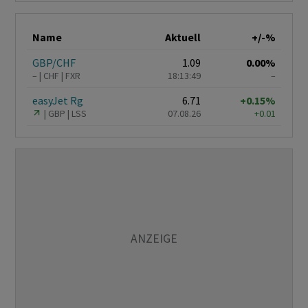
Name
Aktuell
+/-%
GBP/CHF
1.09
0.00%
–
CHF
FXR
18:13:49
–
easyJet Rg
6.71
+0.15%
GBP
LSS
07.08.26
+0.01