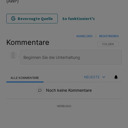
(AWP)
Bevorzugte Quelle
So funktioniert's
ANMELDEN
|
REGISTRIEREN
Kommentare
FOLGE DIESER U
FOLGEN
NEUESTE
ALLE KOMMENTARE
Alle Kommentare
Noch keine Kommentare
WERBUNG