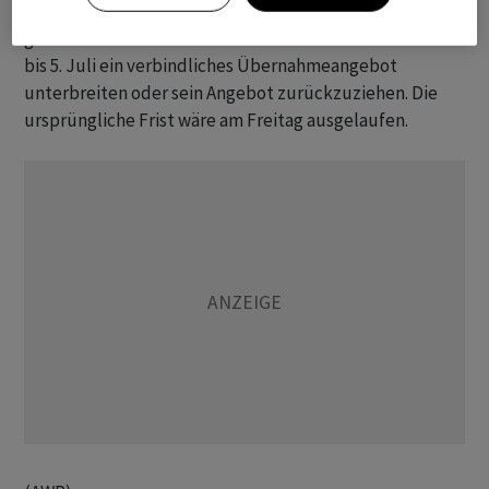
zu einem attraktiveren Angebot führen könnte. Easyjet
gibt daher Castlelake mehr Zeit. Der Investor könne nun
bis 5. Juli ein verbindliches Übernahmeangebot
unterbreiten oder sein Angebot zurückzuziehen. Die
ursprüngliche Frist wäre am Freitag ausgelaufen.