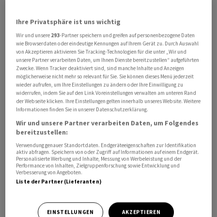
Ihre Privatsphäre ist uns wichtig
Wir und unsere
293
-Partner speichern und greifen auf personenbezogene Daten
Auch ein viertes unverbindliches Angebot über nun 6,50
wie Browserdaten oder eindeutige Kennungen auf Ihrem Gerät zu. Durch Auswahl
britische
Pfund
wiesen die Briten zurück, wie es in einer
von Akzeptieren aktivieren Sie Tracking-Technologien für die unter „Wir und
unsere Partner verarbeiten Daten, um Ihnen Dienste bereitzustellen“ aufgeführten
Mitteilung von
Easyjet
vom Donnerstag hiess. Zuletzt
Zwecke. Wenn Tracker deaktiviert sind, sind manche Inhalte und Anzeigen
hatten die Amerikaner 6,25
Pfund
je Aktie geboten.
möglicherweise nicht mehr so relevant für Sie. Sie können dieses Menü jederzeit
wieder aufrufen, um Ihre Einstellungen zu ändern oder Ihre Einwilligung zu
Castlelake habe jedoch seiner Hoffnung Ausdruck
widerrufen, indem Sie auf den Link Voreinstellungen verwalten am unteren Rand
gegeben, die Offerte weiter erhöhen zu können, wenn
der Webseite klicken. Ihre Einstellungen gelten innerhalb unseres Website. Weitere
Informationen finden Sie in unserer Datenschutzerklärung.
der Investor einen begrenzten Zugang zu finanziellen
Wir und unsere Partner verarbeiten Daten, um Folgendes
Informationen erhalte.
bereitzustellen:
Verwendung genauer Standortdaten. Endgeräteeigenschaften zur Identifikation
Das jüngste Gebot bewerte
Easyjet
ebenfalls deutlich
aktiv abfragen. Speichern von oder Zugriff auf Informationen auf einem Endgerät.
Personalisierte Werbung und Inhalte, Messung von Werbeleistung und der
zu niedrig, erklärte die Billigfluglinie. Zudem werfe das
Performance von Inhalten, Zielgruppenforschung sowie Entwicklung und
Gebot weiter erhebliche Fragen hinsichtlich der
Verbesserung von Angeboten.
Liste der Partner (Lieferanten)
Umsetzbarkeit auf. Der Verwaltungsrat sei jedoch der
Ansicht, dass die Gewährung eines Zugangs zu
begrenzten finanziellen Informationen für Castlelake
EINSTELLUNGEN
AKZEPTIEREN