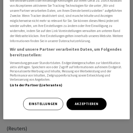
wie Browserdaten oder eindeutige Kennungen auf Ihrem Gerät zu. Durch Auswahl
von Akzeptieren aktivieren Sie Tracking-Technologien für die unter „Wir und
unsere Partner verarbeiten Daten, um Ihnen Dienste bereitzustellen“ aufgeführten
Zwecke. Wenn Tracker deaktiviert sind, sind manche Inhalte und Anzeigen
Das Unternehmen erwartet nach eigenen Angaben für
möglicherweise nicht mehr so relevant für Sie. Sie können dieses Menü jederzeit
das am 30. September endende Quartal
wieder aufrufen, um Ihre Einstellungen zu ändern oder Ihre Einwilligung zu
widerrufen, indem Sie auf den Link Voreinstellungen verwalten am unteren Rand
Nettobuchungen von lediglich 1,70 bis 1,80 Milliarden
der Webseite klicken. Ihre Einstellungen gelten innerhalb unseres Website. Weitere
Dollar. Analysten hatten bislang im Durchschnitt mit
Informationen finden Sie in unserer Datenschutzerklärung.
1,81 Milliarden Dollar gerechnet. Dem Unternehmen
Wir und unsere Partner verarbeiten Daten, um Folgendes
machen eine starke Konkurrenz und die
bereitzustellen:
Kaufzurückhaltung der Kunden infolge der hohen
Verwendung genauer Standortdaten. Endgeräteeigenschaften zur Identifikation
aktiv abfragen. Speichern von oder Zugriff auf Informationen auf einem Endgerät.
Inflation zu schaffen. Im ersten Quartal kletterte der
Personalisierte Werbung und Inhalte, Messung von Werbeleistung und der
Performance von Inhalten, Zielgruppenforschung sowie Entwicklung und
Nettoumsatz auf 1,924 Milliarden Dollar von 1,767
Verbesserung von Angeboten.
Milliarden Dollar. Die Nettobuchungen hätten sich im
Liste der Partner (Lieferanten)
Auftaktquartal auf 1,578 Milliarden Dollar von 1,299
Milliarden Dollar verbessert. Für das Gesamtjahr
EINSTELLUNGEN
AKZEPTIEREN
erwartet
Electronic Arts
Nettobuchungen zwischen
7,30 Milliarden Dollar bis 7,70 Milliarden Dollar.
(Reuters)