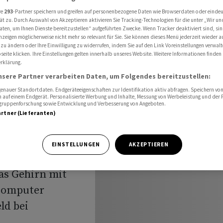
rma Neuralink erhält mehr Geld
re
293
-Partner speichern und greifen auf personenbezogene Daten wie Browserdaten oder einde
ät zu. Durch Auswahl von Akzeptieren aktivieren Sie Tracking-Technologien für die unter „Wir un
aten, um Ihnen Dienste bereitzustellen“ aufgeführten Zwecke. Wenn Tracker deaktiviert sind, s
nzeigen möglicherweise nicht mehr so relevant für Sie. Sie können dieses Menü jederzeit wieder a
-
 zu ändern oder Ihre Einwilligung zu widerrufen, indem Sie auf den Link Voreinstellungen verwal
eite klicken. Ihre Einstellungen gelten innerhalb unseres Website. Weitere Informationen finden 
rklärung.
nsere Partner verarbeiten Daten, um Folgendes bereitzustellen:
nauer Standortdaten. Endgeräteeigenschaften zur Identifikation aktiv abfragen. Speichern von 
mehr Geld
 auf einem Endgerät. Personalisierte Werbung und Inhalte, Messung von Werbeleistung und der
elgruppenforschung sowie Entwicklung und Verbesserung von Angeboten.
artner (Lieferanten)
EINSTELLUNGEN
AKZEPTIEREN
as Gehirn mit
 Computer
ld bei