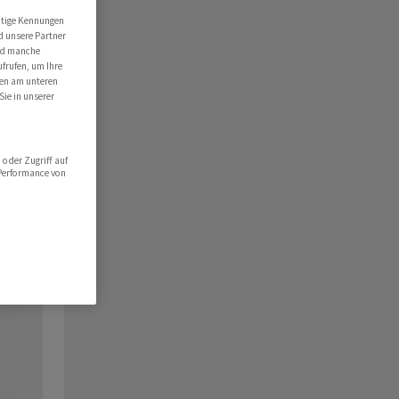
utige Kennungen
d unsere Partner
ind manche
ufrufen, um Ihre
ten am unteren
Sie in unserer
oder Zugriff auf
 Performance von