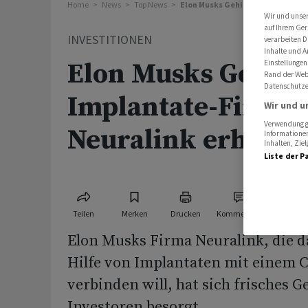
Home
News
Top News
Elon Musks Gehirn-Implantate-Fi
Wir und unse
auf Ihrem Ger
INVESTITIONEN
verarbeiten D
Inhalte und A
Elon Musks Gehirn
Einstellungen
Rand der Webs
Datenschutze
Implantate-Firma
Wir und u
Verwendung ge
Neuralink erhält 
Informationen
Inhalten, Zi
Liste der P
Teilen
Merken
Drucken
Kommentare
Elon Musks Firma Neuralink, die d
Hilfe von Implantaten mit einem
verbinden will, hat sich frisches Ge
Investoren besorgt.