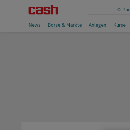
Sie lesen:
Eon erhöht Prognose - Aktie gefragt
News
Börse & Märkte
Anlegen
Kurse