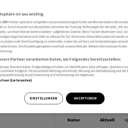
agt
J.P. MORGAN CHASE
atsphäre ist uns wichtig
re
293
-Partner speichern und greifen auf personenbezogene Daten wie Browserdaten oder einde
se -
ät zu. Durch Auswahl von Akzeptieren aktivieren Sie Tracking-Technologien für die unter „Wir un
aten, um Ihnen Dienste bereitzustellen“ aufgeführten Zwecke. Wenn Tracker deaktiviert sind, s
nzeigen möglicherweise nicht mehr so relevant für Sie. Sie können dieses Menü jederzeit wieder a
 zu ändern oder Ihre Einwilligung zu widerrufen, indem Sie auf den Link Voreinstellungen verwal
eite klicken. Ihre Einstellungen gelten innerhalb unseres Website. Weitere Informationen finden 
rklärung.
nsere Partner verarbeiten Daten, um Folgendes bereitzustellen:
nauer Standortdaten. Endgeräteeigenschaften zur Identifikation aktiv abfragen. Speichern von 
 auf einem Endgerät. Personalisierte Werbung und Inhalte, Messung von Werbeleistung und der
elgruppenforschung sowie Entwicklung und Verbesserung von Angeboten.
artner (Lieferanten)
 einer
t seine
EINSTELLUNGEN
AKZEPTIEREN
öht.
Name
Aktuell
+