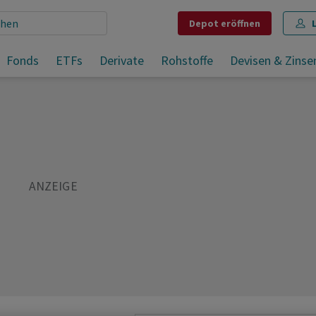
Depot
eröffnen
Fonds
ETFs
Derivate
Rohstoffe
Devisen & Zinse
Teilen
Merken
Drucken
Kommentare