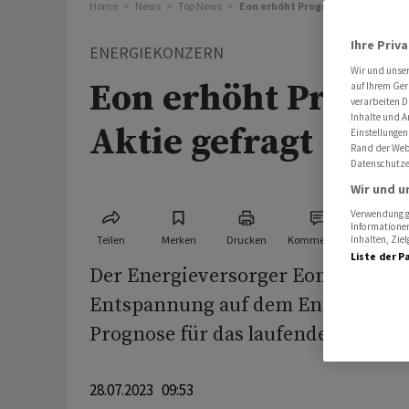
Home
News
Top News
Eon erhöht Prognose - Aktie gefr
Ihre Priv
ENERGIEKONZERN
Wir und unse
Eon erhöht Progno
auf Ihrem Ger
verarbeiten D
Inhalte und A
Aktie gefragt
Einstellungen
Rand der Webs
Datenschutze
Wir und u
Verwendung ge
Informationen
Teilen
Merken
Drucken
Kommentare
Inhalten, Zi
Liste der P
Der Energieversorger Eon hat nach
Entspannung auf dem Energiemark
Prognose für das laufende Jahr erh
28.07.2023 09:53