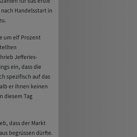
szahlen für das erste
z nach Handelsstart in
zu.
e um elf Prozent
tellten
rieb Jefferies-
ngs ein, dass die
ch spezifisch auf das
alb er ihnen keinen
an diesem Tag
ieb, dass der Markt
aus begrüssen dürfte.