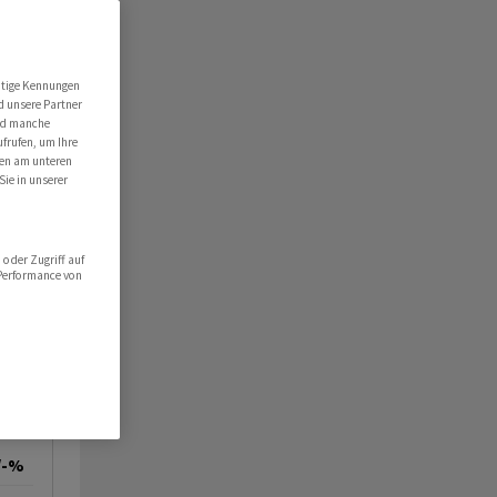
utige Kennungen
d unsere Partner
ind manche
ufrufen, um Ihre
ten am unteren
Sie in unserer
oder Zugriff auf
 Performance von
/-%