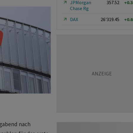
JPMorgan
357.52
+0.
Chase Rg
DAX
26'319.45
+0.
agabend nach