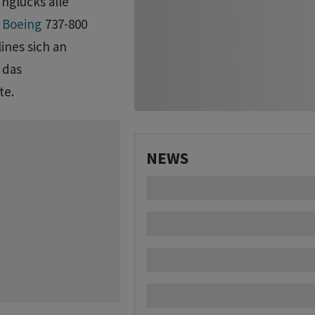
nglücks alle
p
Boeing
737-800
ines sich an
 das
te.
NEWS