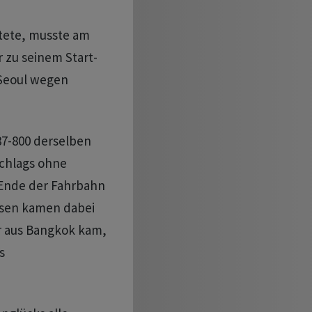
tete, musste am
r zu seinem Start-
 Seoul wegen
7-800 derselben
schlags ohne
Ende der Fahrbahn
assen kamen dabei
r aus Bangkok kam,
s