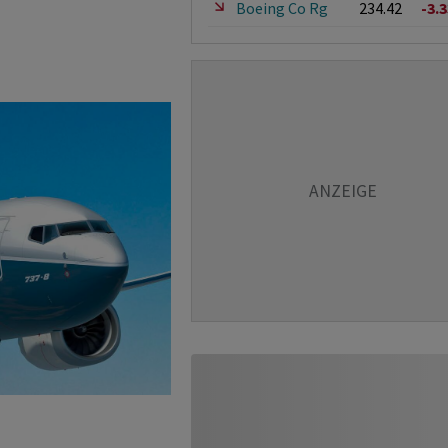
Boeing Co Rg
234.42
-3.