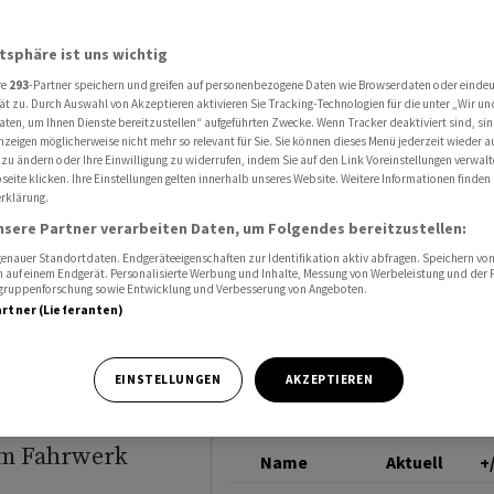
nglücksairline in Südkorea
BOEING
atsphäre ist uns wichtig
re
293
-Partner speichern und greifen auf personenbezogene Daten wie Browserdaten oder einde
n Flieger
ät zu. Durch Auswahl von Akzeptieren aktivieren Sie Tracking-Technologien für die unter „Wir un
aten, um Ihnen Dienste bereitzustellen“ aufgeführten Zwecke. Wenn Tracker deaktiviert sind, s
nzeigen möglicherweise nicht mehr so relevant für Sie. Sie können dieses Menü jederzeit wieder a
e in
 zu ändern oder Ihre Einwilligung zu widerrufen, indem Sie auf den Link Voreinstellungen verwal
eite klicken. Ihre Einstellungen gelten innerhalb unseres Website. Weitere Informationen finden 
rklärung.
nsere Partner verarbeiten Daten, um Folgendes bereitzustellen:
nauer Standortdaten. Endgeräteeigenschaften zur Identifikation aktiv abfragen. Speichern von 
 auf einem Endgerät. Personalisierte Werbung und Inhalte, Messung von Werbeleistung und der
elgruppenforschung sowie Entwicklung und Verbesserung von Angeboten.
artner (Lieferanten)
ück im
EINSTELLUNGEN
AKZEPTIEREN
ine Maschine
em Fahrwerk
Name
Aktuell
+