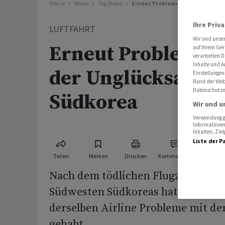
Home
News
Top News
Erneut Probleme an Flieger der U
Ihre Priv
LUFTFAHRT
Wir und unse
Erneut Probleme a
auf Ihrem Ger
verarbeiten D
Inhalte und A
der Unglücksairlin
Einstellungen
Rand der Webs
Datenschutze
Südkorea
Wir und u
Verwendung ge
Informationen
Inhalten, Zi
Liste der P
Teilen
Merken
Drucken
Kommentare
Nach dem tödlichen Flugzeugungl
Südwesten Südkoreas hat erneut e
derselben Airline Probleme mit d
gehabt.