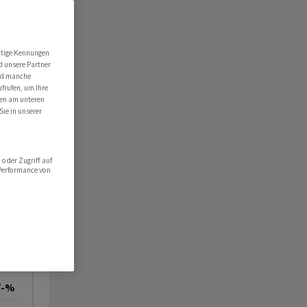
utige Kennungen
d unsere Partner
ind manche
ufrufen, um Ihre
ten am unteren
Sie in unserer
oder Zugriff auf
 Performance von
/-%