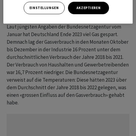
bremse die Gasnachfrage, unterem anderem auch in
EINSTELLUNGEN
AKZEPTIEREN
Deutschland.
Laut jüngsten Angaben der Bundesnetzagentur vom
Januar hat Deutschland Ende 2023 viel Gas gespart.
Demnach lag der Gasverbrauch in den Monaten Oktober
bis Dezember in der Industrie 16 Prozent unter dem
durchschnittlichen Verbrauch der Jahre 2018 bis 2021.
Der Verbrauch von Haushalten und Gewerbetreibenden
war 16,7 Prozent niedriger. Die Bundesnetzagentur
verweist auf die Temperaturen: Diese hätten 2023 über
dem Durchschnitt der Jahre 2018 bis 2022 gelegen, was
einen «grossen Einfluss auf den Gasverbrauch» gehabt
habe.