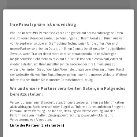
Ihre Privatsphäre ist uns wichtig
Wir und unsere
293
-Partner speichern und greifen auf personenbezogene Daten
Am Montag rutschte der richtungweisende
wie Browserdaten oder eindeutige Kennungen auf Ihrem Gerät zu. Durch Auswahl
Terminkontrakt TTF zur Auslieferung in einem Monat an
von Akzeptieren aktivieren Sie Tracking-Technologien für die unter „Wir und
unsere Partner verarbeiten Daten, um Ihnen Dienste bereitzustellen“ aufgeführten
der Börse in Amsterdam unter 26 Euro je
Zwecke. Wenn Tracker deaktiviert sind, sind manche Inhalte und Anzeigen
Megawattstunde (MWh). Am Morgen kostete der
möglicherweise nicht mehr so relevant für Sie. Sie können dieses Menü jederzeit
Kontrakt zeitweise 25,82 Euro und war damit so günstig
wieder aufrufen, um Ihre Einstellungen zu ändern oder Ihre Einwilligung zu
widerrufen, indem Sie auf den Link Voreinstellungen verwalten am unteren Rand
wie seit dem vergangenen Juli nicht mehr.
der Webseite klicken. Ihre Einstellungen gelten innerhalb unseres Website. Weitere
Informationen finden Sie in unserer Datenschutzerklärung.
Der Beginn des Kriegs im Nahen Osten hatte den Preis
Wir und unsere Partner verarbeiten Daten, um Folgendes
bereitzustellen:
im vergangenen Oktober zwar zeitweise wieder über 50
Euro steigen lassen, dann setzte aber im November eine
Verwendung genauer Standortdaten. Endgeräteeigenschaften zur Identifikation
aktiv abfragen. Speichern von oder Zugriff auf Informationen auf einem Endgerät.
Trendwende ein. Seit Beginn des Jahres hat sich der
Personalisierte Werbung und Inhalte, Messung von Werbeleistung und der
Performance von Inhalten, Zielgruppenforschung sowie Entwicklung und
Rohstoff etwa 20 Prozent verbilligt. Am Markt wird der
Verbesserung von Angeboten.
Preisrückgang unter anderem mit der eher schwachen
Liste der Partner (Lieferanten)
Konjunktur in der Europäischen Union erklärt. Diese