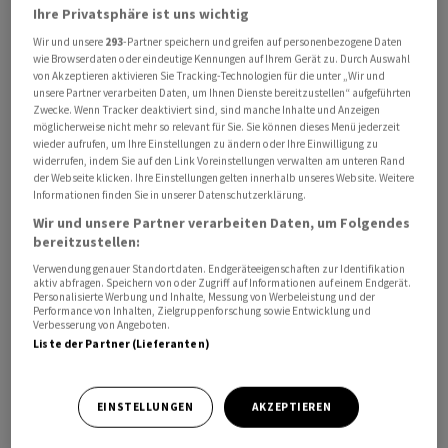
Ihre Privatsphäre ist uns wichtig
Wir und unsere
293
-Partner speichern und greifen auf personenbezogene Daten
wie Browserdaten oder eindeutige Kennungen auf Ihrem Gerät zu. Durch Auswahl
von Akzeptieren aktivieren Sie Tracking-Technologien für die unter „Wir und
unsere Partner verarbeiten Daten, um Ihnen Dienste bereitzustellen“ aufgeführten
Zwecke. Wenn Tracker deaktiviert sind, sind manche Inhalte und Anzeigen
In der Eurozone sind die Einzelhandelsumsätze im April
möglicherweise nicht mehr so relevant für Sie. Sie können dieses Menü jederzeit
stärker als erwartet gefallen. Die Erlöse sanken im
wieder aufrufen, um Ihre Einstellungen zu ändern oder Ihre Einwilligung zu
Vergleich zum Vormonat um 0,4 Prozent, wie das
widerrufen, indem Sie auf den Link Voreinstellungen verwalten am unteren Rand
der Webseite klicken. Ihre Einstellungen gelten innerhalb unseres Website. Weitere
europäische Statistikamt Eurostat am Donnerstag in
Informationen finden Sie in unserer Datenschutzerklärung.
Luxemburg mitteilte. Volkswirte hatten im Schnitt nur
Wir und unsere Partner verarbeiten Daten, um Folgendes
einen Rückgang um 0,3 Prozent erwartet.
bereitzustellen:
Ausschlaggebend war ein deutlicher Umsatzrückgang
Verwendung genauer Standortdaten. Endgeräteeigenschaften zur Identifikation
aktiv abfragen. Speichern von oder Zugriff auf Informationen auf einem Endgerät.
an den Tankstellen infolge eines kräftigen Anstiegs der
Personalisierte Werbung und Inhalte, Messung von Werbeleistung und der
Preise für Benzin und Diesel nach dem Ölpreisschubs zu
Performance von Inhalten, Zielgruppenforschung sowie Entwicklung und
Verbesserung von Angeboten.
Beginn des Iran-Kriegs.
Liste der Partner (Lieferanten)
Allerdings wurden die Umsätze im Vormonat deutlich
EINSTELLUNGEN
AKZEPTIEREN
nach oben revidiert. Demnach sind die Erlöse im
Einzelhandel im März um 0,8 Prozent im