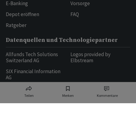
E-Banking
Vorsorge
Depot eröffnen
FAQ
Ratgeber
Datenquellen und Technologiepartner
Allfunds Tech Solutions
Logos provided by
Switzerland AG
Elbstream
SIX Financial Information
AG
Teilen
Merken
Kommentare
Ringier AG | Ringier Medien Schweiz
16
weitere Publikationen