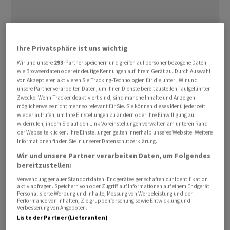
Ihre Privatsphäre ist uns wichtig
Die Währungshüter um Federal Reserve-Chef Jerome
Wir und unsere
293
-Partner speichern und greifen auf personenbezogene Daten
Powell beliessen den geldpolitischen Schlüsselsatz am
wie Browserdaten oder eindeutige Kennungen auf Ihrem Gerät zu. Durch Auswahl
von Akzeptieren aktivieren Sie Tracking-Technologien für die unter „Wir und
Mittwoch in der Spanne von 5,25 bis 5,50 Prozent.
unsere Partner verarbeiten Daten, um Ihnen Dienste bereitzustellen“ aufgeführten
Zwecke. Wenn Tracker deaktiviert sind, sind manche Inhalte und Anzeigen
möglicherweise nicht mehr so relevant für Sie. Sie können dieses Menü jederzeit
Nachdem die Inflationsrate im Mai überraschend auf 3,3
wieder aufrufen, um Ihre Einstellungen zu ändern oder Ihre Einwilligung zu
Prozent gefallen ist, machen die Währungshüter nun in
widerrufen, indem Sie auf den Link Voreinstellungen verwalten am unteren Rand
der Webseite klicken. Ihre Einstellungen gelten innerhalb unseres Website. Weitere
jüngsten Monaten einen «moderaten weiteren
Informationen finden Sie in unserer Datenschutzerklärung.
Fortschritt» auf dem Weg zu ihrem Ziel einer
Wir und unsere Partner verarbeiten Daten, um Folgendes
Teuerungsrate von zwei Prozent aus. Zugleich
bereitzustellen:
signalisieren sie in ihrem aktualisierten Ausblick für das
Verwendung genauer Standortdaten. Endgeräteeigenschaften zur Identifikation
laufende Jahr im Mittel nur noch einen Zinsschritt nach
aktiv abfragen. Speichern von oder Zugriff auf Informationen auf einem Endgerät.
Personalisierte Werbung und Inhalte, Messung von Werbeleistung und der
unten. Im März hatten sie noch drei Senkungen avisiert.
Performance von Inhalten, Zielgruppenforschung sowie Entwicklung und
Verbesserung von Angeboten.
Liste der Partner (Lieferanten)
«Die US-Notenbanker halten noch immer mehrheitlich