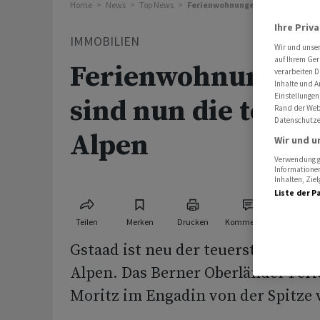
Home
News
Top News
Ferienwohnungen in Gstaad sind 
Ihre Priv
IMMOBILIEN
Wir und unse
auf Ihrem Ger
Ferienwohnungen 
verarbeiten D
Inhalte und A
Einstellungen
sind nun die teuer
Rand der Webs
Datenschutze
Alpen
Wir und u
Verwendung ge
Informationen
Inhalten, Zi
Liste der P
Teilen
Merken
Drucken
Kommentare
Gstaad ist neu der teuerste Ferie
Alpen. Das Berner Oberländer Ferie
Moritz im Engadin von der Spitze 