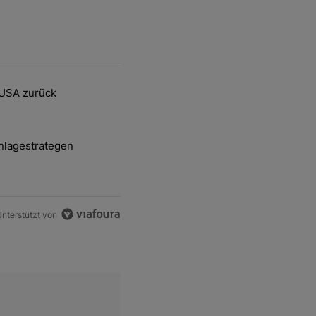
ten Artikel der letzten 7 days.
 USA zurück
delsstreit mit den USA zurück" mit 2 kommentare.
nlagestrategen
-und-Hott eines Anlagestrategen" mit 2 kommentare.
nterstützt von