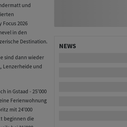
Andermatt und
ierten
y Focus 2026
hevel in den
zerische Destination.
NEWS
te sind dann wieder
x, Lenzerheide und
h in Gstaad - 25'000
 eine Ferienwohnung
itz mit 24'000
t beginnen die