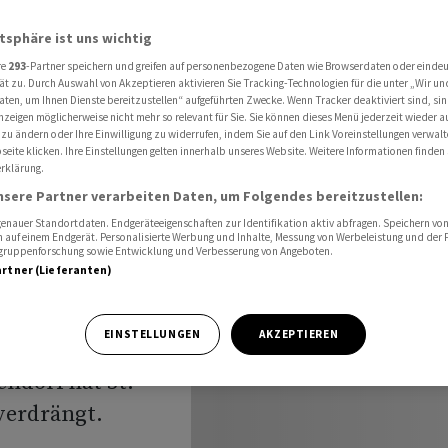
nun die teuersten der Alpen
atsphäre ist uns wichtig
re
293
-Partner speichern und greifen auf personenbezogene Daten wie Browserdaten oder einde
ät zu. Durch Auswahl von Akzeptieren aktivieren Sie Tracking-Technologien für die unter „Wir un
in Gstaad
aten, um Ihnen Dienste bereitzustellen“ aufgeführten Zwecke. Wenn Tracker deaktiviert sind, s
nzeigen möglicherweise nicht mehr so relevant für Sie. Sie können dieses Menü jederzeit wieder a
 zu ändern oder Ihre Einwilligung zu widerrufen, indem Sie auf den Link Voreinstellungen verwal
sten der
eite klicken. Ihre Einstellungen gelten innerhalb unseres Website. Weitere Informationen finden 
rklärung.
nsere Partner verarbeiten Daten, um Folgendes bereitzustellen:
nauer Standortdaten. Endgeräteeigenschaften zur Identifikation aktiv abfragen. Speichern von 
 auf einem Endgerät. Personalisierte Werbung und Inhalte, Messung von Werbeleistung und der
elgruppenforschung sowie Entwicklung und Verbesserung von Angeboten.
artner (Lieferanten)
EINSTELLUNGEN
AKZEPTIEREN
nwohnungsort der
ndorf hat St.
verdrängt.