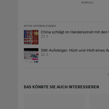
WERBUNG
AKTIVE UNTERHALTUNGEN
Das Folgende ist eine Liste der am meisten kommentier
China schlägt im Handelsstreit mit den
Ein Trendartikel mit dem Titel "China schlägt im Han
2
SMI-Aufsteiger: Hüst-und-Hott eines A
Ein Trendartikel mit dem Titel "SMI-Aufsteiger: Hüst
2
U
DAS KÖNNTE SIE AUCH INTERESSIEREN