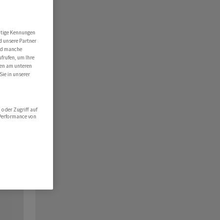
utige Kennungen
d unsere Partner
ind manche
ufrufen, um Ihre
ten am unteren
Sie in unserer
oder Zugriff auf
 Performance von