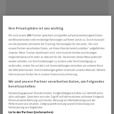
Ihre Privatsphäre ist uns wichtig
Wir und unsere
293
-Partner speichern und greifen auf personenbezogene Daten
wie Browserdaten oder eindeutige Kennungen auf Ihrem Gerät zu. Durch Auswahl
Das schreibt die Eidgenössische Finanzkontrolle (EFK)
von Akzeptieren aktivieren Sie Tracking-Technologien für die unter „Wir und
im am Mittwoch veröffentlichten Bericht zur gesetzlich
unsere Partner verarbeiten Daten, um Ihnen Dienste bereitzustellen“ aufgeführten
Zwecke. Wenn Tracker deaktiviert sind, sind manche Inhalte und Anzeigen
vorgeschriebenen regelmässigen
möglicherweise nicht mehr so relevant für Sie. Sie können dieses Menü jederzeit
Subventionsüberprüfung. 2024 stellte der Bund 284
wieder aufrufen, um Ihre Einstellungen zu ändern oder Ihre Einwilligung zu
widerrufen, indem Sie auf den Link Voreinstellungen verwalten am unteren Rand
Kredite für insgesamt über 48,4 Milliarden Franken für
der Webseite klicken. Ihre Einstellungen gelten innerhalb unseres Website. Weitere
Finanzhilfen und Abgeltungen bereit.
Informationen finden Sie in unserer Datenschutzerklärung.
Wir und unsere Partner verarbeiten Daten, um Folgendes
Die EFK kritisiert, dass die Eidgenössische
bereitzustellen:
Finanzverwaltung (EFV) nur Subventionen in Form von
Verwendung genauer Standortdaten. Endgeräteeigenschaften zur Identifikation
aktiv abfragen. Speichern von oder Zugriff auf Informationen auf einem Endgerät.
Ausgabenkrediten prüft. Doch subventioniert werde
Personalisierte Werbung und Inhalte, Messung von Werbeleistung und der
Performance von Inhalten, Zielgruppenforschung sowie Entwicklung und
zum Beispiel auch mit unentgeltlichen oder
Verbesserung von Angeboten.
vergünstigten Leistungen, über Fonds oder über
Liste der Partner (Lieferanten)