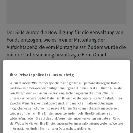
Der SFM wurde die Bewilligung für die Verwaltung von
Fonds entzogen, wie es in einer Mitteilung der
Aufsichtsbehörde vom Montag heisst. Zudem wurde die
mit der Untersuchung beauftragte Firma Grant
Thornton bei der Gesellschaft als Liquidatorin
eingesetzt.
Ihre Privatsphäre ist uns wichtig
Die Finma wies zudem das Gesuch des BZ Berater
Wir und unsere
293
-Partner speichern und greifen auf personenbezogene Daten
wie Browserdaten oder eindeutige Kennungen auf Ihrem Gerät zu. Durch Auswahl
Zentrums zur Bewilligung als unabhängige
von Akzeptieren aktivieren Sie Tracking-Technologien für die unter „Wir und
Vermögensverwalterin ab. Die Gesellschaft mit Sitz in
unsere Partner verarbeiten Daten, um Ihnen Dienste bereitzustellen“ aufgeführten
Zwecke. Wenn Tracker deaktiviert sind, sind manche Inhalte und Anzeigen
Zollikerberg musste daraufhin innert 30 Tagen nach
möglicherweise nicht mehr so relevant für Sie. Sie können dieses Menü jederzeit
Eröffnung der Verfügung ihr
wieder aufrufen, um Ihre Einstellungen zu ändern oder Ihre Einwilligung zu
widerrufen, indem Sie auf den Link Voreinstellungen verwalten am unteren Rand
Vermögensverwaltungsgeschäft einstellen.
der Webseite klicken. Ihre Einstellungen gelten innerhalb unseres Website. Weitere
Informationen finden Sie in unserer Datenschutzerklärung.