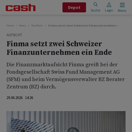
Depot
Suche
Login
Menu
Home
News
Top News
Finma setzt zwei Schweizer Finanzunternehmen ein Ende
AUFSICHT
Finma setzt zwei Schweizer
Finanzunternehmen ein Ende
Die Finanzmarktaufsicht Finma greift bei der
Fondsgesellschaft Swiss Fund Management AG
(SFM) und beim Vermögensverwalter BZ Berater
Zentrum (BZ) durch.
29.06.2026 14:26