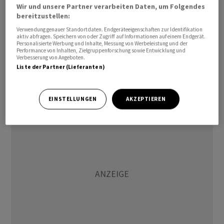
Millionenhoher Gewinneinzug
Wir und unsere Partner verarbeiten Daten, um Folgendes
bereitzustellen:
Gegen eine nicht namentlich genannte verantwortliche
Verwendung genauer Standortdaten. Endgeräteeigenschaften zur Identifikation
aktiv abfragen. Speichern von oder Zugriff auf Informationen auf einem Endgerät.
Person sprach die Finma ein mehrjähriges Berufsverbot
Personalisierte Werbung und Inhalte, Messung von Werbeleistung und der
Performance von Inhalten, Zielgruppenforschung sowie Entwicklung und
aus, wie es weiter heisst. Ausserdem zieht sie bei der BZ
Verbesserung von Angeboten.
und einer involvierten Person unrechtmässig erlangte
Liste der Partner (Lieferanten)
Provisionen für die Platzierung von illiquiden Anleihen
von über drei Millionen Franken ein.
EINSTELLUNGEN
AKZEPTIEREN