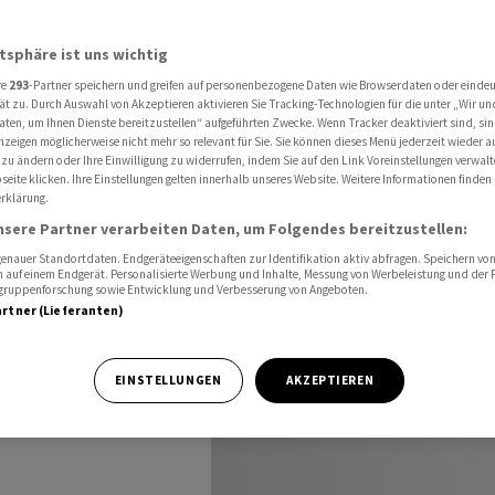
ierung der 13. AHV-Rente
atsphäre ist uns wichtig
re
293
-Partner speichern und greifen auf personenbezogene Daten wie Browserdaten oder einde
ten zur
ät zu. Durch Auswahl von Akzeptieren aktivieren Sie Tracking-Technologien für die unter „Wir un
aten, um Ihnen Dienste bereitzustellen“ aufgeführten Zwecke. Wenn Tracker deaktiviert sind, s
nzeigen möglicherweise nicht mehr so relevant für Sie. Sie können dieses Menü jederzeit wieder a
13. AHV-
 zu ändern oder Ihre Einwilligung zu widerrufen, indem Sie auf den Link Voreinstellungen verwal
eite klicken. Ihre Einstellungen gelten innerhalb unseres Website. Weitere Informationen finden 
rklärung.
nsere Partner verarbeiten Daten, um Folgendes bereitzustellen:
nauer Standortdaten. Endgeräteeigenschaften zur Identifikation aktiv abfragen. Speichern von 
 auf einem Endgerät. Personalisierte Werbung und Inhalte, Messung von Werbeleistung und der
elgruppenforschung sowie Entwicklung und Verbesserung von Angeboten.
artner (Lieferanten)
tmals ausbezahlte
EINSTELLUNGEN
AKZEPTIEREN
chtigsten Fragen