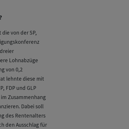
?
 die von der SP,
nigungskonferenz
dreier
here Lohnabzüge
ng von 0,2
at lehnte diese mit
VP, FDP und GLP
nte im Zusammenhang
nzieren. Dabei soll
ng des Rentenalters
ch den Ausschlag für