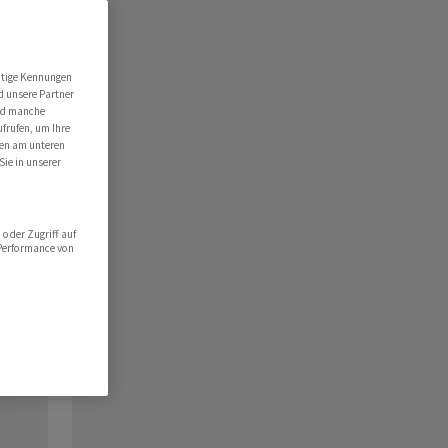
utige Kennungen
d unsere Partner
ind manche
ufrufen, um Ihre
ten am unteren
Sie in unserer
oder Zugriff auf
 Performance von