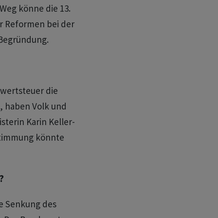
Weg könne die 13.
ür Reformen bei der
 Begründung.
rwertsteuer die
, haben Volk und
terin Karin Keller-
bstimmung könnte
?
ne Senkung des