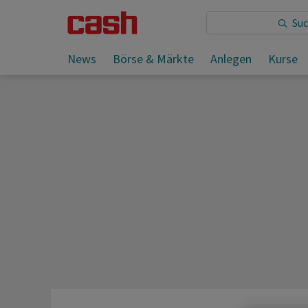
Sie lesen:
G7: Iran-Deal bietet «historische Chance»
News
Börse & Märkte
Anlegen
Kurse