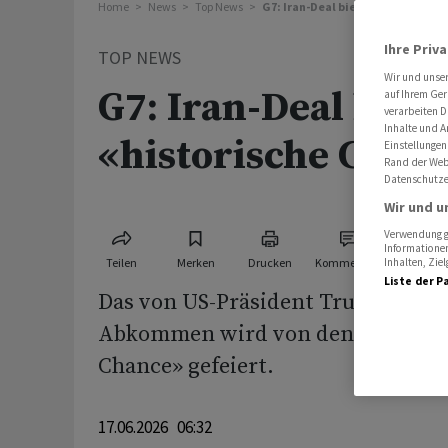
Home
News
Top News
G7: Iran-Deal bietet «historisch
Ihre Priv
TOP NEWS
Wir und unse
G7: Iran-Deal biete
auf Ihrem Ger
verarbeiten D
Inhalte und A
«historische Chan
Einstellungen
Rand der Webs
Datenschutze
Wir und u
Verwendung ge
Informationen
Teilen
Merken
Drucken
Kommentare
Inhalten, Zi
Liste der P
Das von US-Präsident Trump ausge
Abkommen wird von den G7 als «hi
Chance» gefeiert.
17.06.2026 06:32