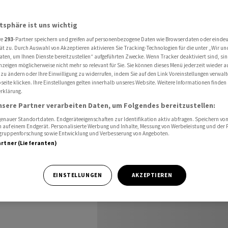
e Chance»
atsphäre ist uns wichtig
re
293
-Partner speichern und greifen auf personenbezogene Daten wie Browserdaten oder einde
t
ät zu. Durch Auswahl von Akzeptieren aktivieren Sie Tracking-Technologien für die unter „Wir un
aten, um Ihnen Dienste bereitzustellen“ aufgeführten Zwecke. Wenn Tracker deaktiviert sind, s
nzeigen möglicherweise nicht mehr so relevant für Sie. Sie können dieses Menü jederzeit wieder a
ce»
 zu ändern oder Ihre Einwilligung zu widerrufen, indem Sie auf den Link Voreinstellungen verwal
eite klicken. Ihre Einstellungen gelten innerhalb unseres Website. Weitere Informationen finden 
rklärung.
nsere Partner verarbeiten Daten, um Folgendes bereitzustellen:
nauer Standortdaten. Endgeräteeigenschaften zur Identifikation aktiv abfragen. Speichern von 
 auf einem Endgerät. Personalisierte Werbung und Inhalte, Messung von Werbeleistung und der
elgruppenforschung sowie Entwicklung und Verbesserung von Angeboten.
artner (Lieferanten)
handelte Iran-
storische
EINSTELLUNGEN
AKZEPTIEREN