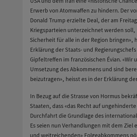
USA und dem Iran eine «historische Chanc
Erwerb von Atomwaffen zu hindern. Der vo
Donald Trump erzielte Deal, der am Freita
Kriegsparteien unterzeichnet werden soll,
Sicherheit für alle in der Region bringen», h
Erklärung der Staats- und Regierungschefs
Gipfeltreffen im französischen Évian. «Wir 
Umsetzung des Abkommens und sind berei
beizutragen», heisst es in der Erklärung der
In Bezug auf die Strasse von Hormus bekräf
Staaten, dass «das Recht auf ungehindert
Durchfahrt die Grundlage des international
Es seien nun Verhandlungen mit dem Ziel 
und weitreichenden» Folgeabkommens nöti