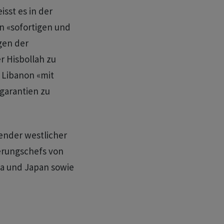
isst es in der
n «sofortigen und
gen der
r Hisbollah zu
s Libanon «mit
garantien zu
ender westlicher
erungschefs von
da und Japan sowie