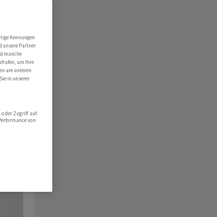
utige Kennungen
d unsere Partner
ind manche
ufrufen, um Ihre
ten am unteren
Sie in unserer
oder Zugriff auf
 Performance von