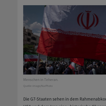
Menschen in Teheran.
Quelle:
imago/NurPhoto
Die G7-Staaten sehen in dem Rahmenabk