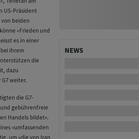
e», Teheran am
n US-Präsident
g von beiden
 könne «Frieden und
eisst es in einer
NEWS
 bei ihrem
unterstützen die
t, dazu
 G7 weiter.
tigten die G7-
e und gebührenfreie
en Handels bildet».
eines «umfassenden
g, um «die von Iran