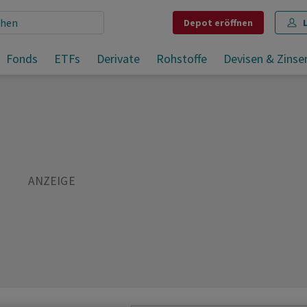
Depot
eröffnen
Fonds
ETFs
Derivate
Rohstoffe
Devisen & Zinse
Teilen
Merken
Drucken
Kommentare