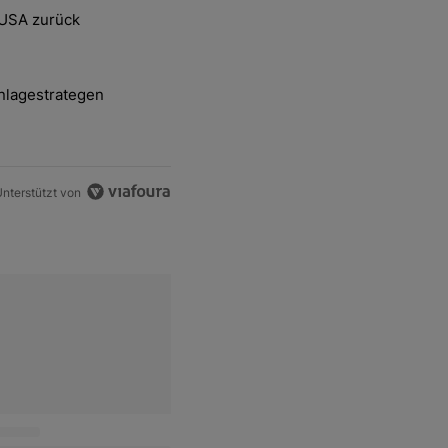
ten Artikel der letzten 7 days.
 USA zurück
delsstreit mit den USA zurück" mit 2 kommentare.
nlagestrategen
-und-Hott eines Anlagestrategen" mit 2 kommentare.
nterstützt von