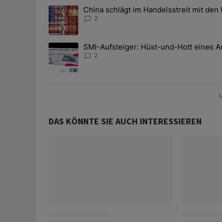
Das Folgende ist eine Liste der am meisten kommentier
China schlägt im Handelsstreit mit den
Ein Trendartikel mit dem Titel "China schlägt im Han
2
SMI-Aufsteiger: Hüst-und-Hott eines A
Ein Trendartikel mit dem Titel "SMI-Aufsteiger: Hüst
2
U
DAS KÖNNTE SIE AUCH INTERESSIEREN