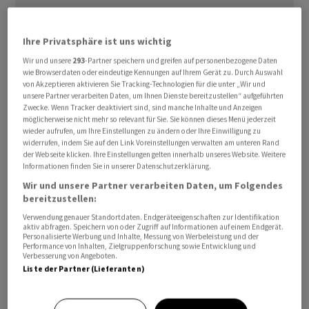
Ihre Privatsphäre ist uns wichtig
Wir und unsere
293
-Partner speichern und greifen auf personenbezogene Daten
wie Browserdaten oder eindeutige Kennungen auf Ihrem Gerät zu. Durch Auswahl
von Akzeptieren aktivieren Sie Tracking-Technologien für die unter „Wir und
Die Papiere des Videospielehändlers legten ⁠am Montag
unsere Partner verarbeiten Daten, um Ihnen Dienste bereitzustellen“ aufgeführten
im vorbörslichen US-Handel um rund 1,5 Prozent zu.
Zwecke. Wenn Tracker deaktiviert sind, sind manche Inhalte und Anzeigen
möglicherweise nicht mehr so relevant für Sie. Sie können dieses Menü jederzeit
Das Unternehmen hatte am Freitagabend ‌bekräftigt, an
wieder aufrufen, um Ihre Einstellungen zu ändern oder Ihre Einwilligung zu
der geplanten Übernahme des Online-Marktplatzes
widerrufen, indem Sie auf den Link Voreinstellungen verwalten am unteren Rand
der Webseite klicken. Ihre Einstellungen gelten innerhalb unseres Website. Weitere
eBay
‌trotz dessen Ablehnung festhalten zu wollen.
Informationen finden Sie in unserer Datenschutzerklärung.
Wir und unsere Partner verarbeiten Daten, um Folgendes
GameStop
​hatte im Vormonat ein unaufgefordertes
bereitzustellen:
Angebot über rund 56 Milliarden Dollar in bar und
Verwendung genauer Standortdaten. Endgeräteeigenschaften zur Identifikation
Aktien für das etwa fünfmal so grosse Unternehmen
aktiv abfragen. Speichern von oder Zugriff auf Informationen auf einem Endgerät.
Personalisierte Werbung und Inhalte, Messung von Werbeleistung und der
vorgelegt, das
eBay
jedoch zurückwies.
GameStop
-
Performance von Inhalten, Zielgruppenforschung sowie Entwicklung und
Verbesserung von Angeboten.
Chef Ryan Cohen hatte die Märkte im Mai ‌mit dem
Liste der Partner (Lieferanten)
Vorstoss überrascht. Ein Zusammenschluss würde ein
schlagkräftigeres Gegengewicht zum Branchenprimus