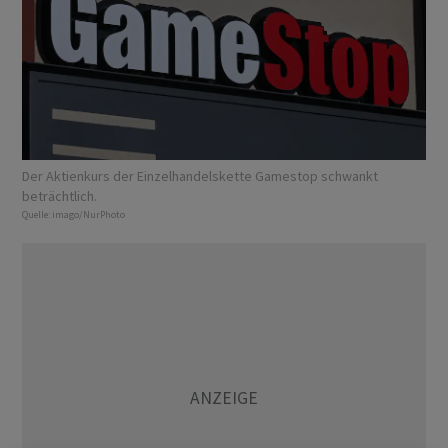
Der Aktienkurs der Einzelhandelskette Gamestop schwankt
beträchtlich.
Quelle:
imago/NurPhoto