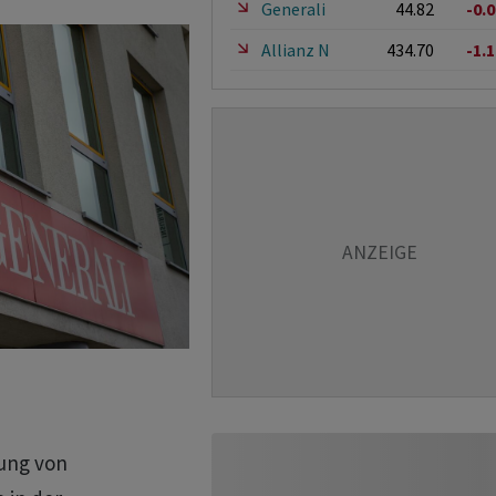
Generali
44.82
-0.
Allianz N
434.70
-1.
ung von