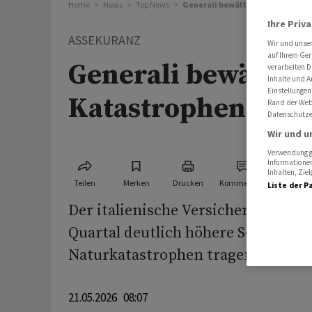
Home
News
Top News
Generali bewältigt höhere Kat
Ihre Priv
ASSEKURANZ
Wir und unse
auf Ihrem Ger
Generali bewältigt
verarbeiten D
Inhalte und A
Einstellungen
Katastrophenschä
Rand der Webs
Datenschutze
Wir und u
Verwendung ge
Informationen
Inhalten, Zi
Teilen
Merken
Drucken
Kommentare
Liste der P
Der italienische Versicherer Genera
Quartal deutlich höhere Schäden d
Naturkatastrophen tragen müssen
21.05.2026 08:07