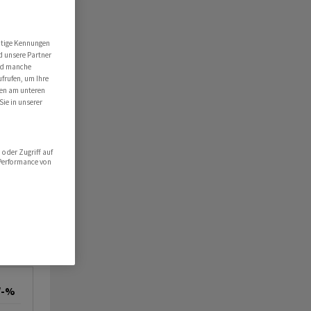
utige Kennungen
d unsere Partner
ind manche
ufrufen, um Ihre
ten am unteren
Sie in unserer
oder Zugriff auf
 Performance von
/-%