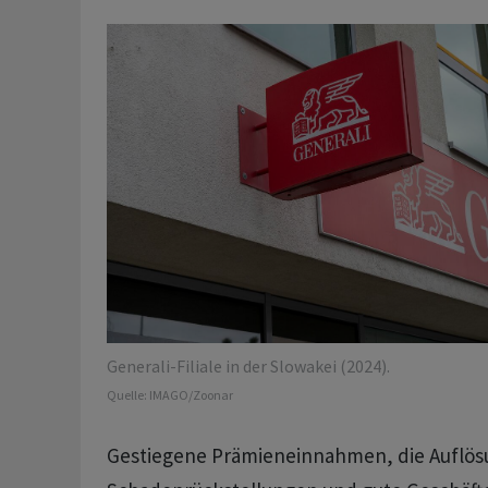
Generali-Filiale in der Slowakei (2024).
Quelle:
IMAGO/Zoonar
Gestiegene Prämieneinnahmen, die Auflös