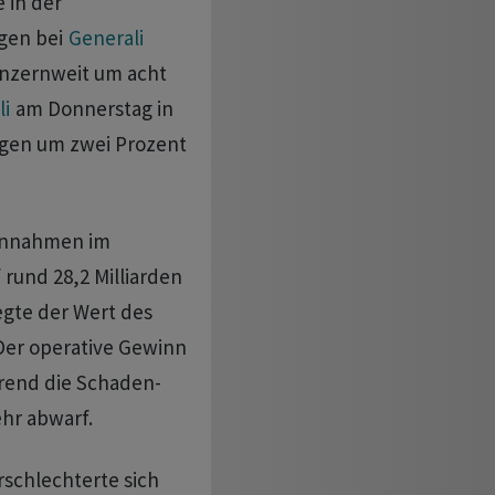
 in der
gen bei
Generali
onzernweit um acht
li
am Donnerstag in
gegen um zwei Prozent
einnahmen im
 rund 28,2 Milliarden
egte der Wert des
 Der operative Gewinn
rend die Schaden-
hr abwarf.
schlechterte sich