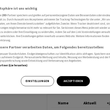
astrophenschäden
GENERALI
atsphäre ist uns wichtig
re
293
-Partner speichern und greifen auf personenbezogene Daten wie Browserdaten oder einde
ät zu. Durch Auswahl von Akzeptieren aktivieren Sie Tracking-Technologien für die unter „Wir un
 höhere
aten, um Ihnen Dienste bereitzustellen“ aufgeführten Zwecke. Wenn Tracker deaktiviert sind, s
nzeigen möglicherweise nicht mehr so relevant für Sie. Sie können dieses Menü jederzeit wieder a
 zu ändern oder Ihre Einwilligung zu widerrufen, indem Sie auf den Link Voreinstellungen verwal
den
eite klicken. Ihre Einstellungen gelten innerhalb unseres Website. Weitere Informationen finden 
rklärung.
nsere Partner verarbeiten Daten, um Folgendes bereitzustellen:
nauer Standortdaten. Endgeräteeigenschaften zur Identifikation aktiv abfragen. Speichern von 
 auf einem Endgerät. Personalisierte Werbung und Inhalte, Messung von Werbeleistung und der
elgruppenforschung sowie Entwicklung und Verbesserung von Angeboten.
artner (Lieferanten)
li hat im ersten
urch
EINSTELLUNGEN
AKZEPTIEREN
.
Name
Aktuell
+