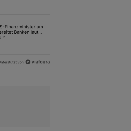
ten Artikel der letzten 7 days.
S-Finanzministerium
ational Awareness: Alles über den Retter-Deal" mit 3 kommentare.
ikel mit dem Titel "US-Finanzministerium bereitet Banken laut Inside
ereitet Banken laut
nsider auf eventuelle
2
en-Intervention vor
nterstützt von