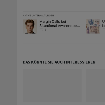
AKTIVE UNTERHALTUNGEN
Das Folgende ist eine Liste der am meisten kommentier
Margin Calls bei
U
Ein Trendartikel mit dem Titel "Margin Calls bei Situ
Ein Trendart
Situational Awareness:
b
Alles über den Retter-
I
3
Deal
Y
U
DAS KÖNNTE SIE AUCH INTERESSIEREN