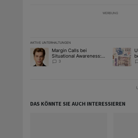
WERBUNG
AKTIVE UNTERHALTUNGEN
Das Folgende ist eine Liste der am meisten kommentier
Margin Calls bei
U
Ein Trendartikel mit dem Titel "Margin Calls bei Situ
Ein Trendart
Situational Awareness:
b
Alles über den Retter-
I
3
Deal
Y
U
DAS KÖNNTE SIE AUCH INTERESSIEREN