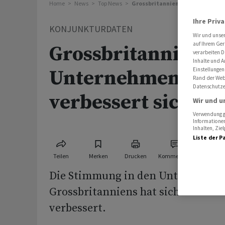
Home
News
Top News
Grossbritannien: Unternehmens
Ihre Priv
KONJUNKTURDATEN
Wir und unse
auf Ihrem Ger
Grossbritannien:
verarbeiten D
Inhalte und A
Einstellungen
Unternehmensst
Rand der Webs
Datenschutze
verbessert sich un
Wir und u
Verwendung ge
Informationen
Inhalten, Zi
Liste der P
Teilen
Merken
Drucken
Kommentare
Die Stimmung in den Unternehme
Grossbritanniens hat sich im Febr
verbessert.