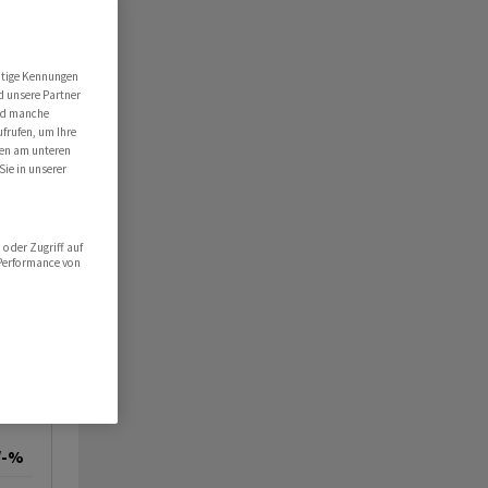
utige Kennungen
d unsere Partner
ind manche
ufrufen, um Ihre
ten am unteren
Sie in unserer
oder Zugriff auf
 Performance von
/-%