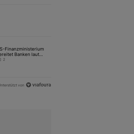
ten Artikel der letzten 7 days.
S-Finanzministerium
ational Awareness: Alles über den Retter-Deal" mit 3 kommentare.
ikel mit dem Titel "US-Finanzministerium bereitet Banken laut Inside
ereitet Banken laut
nsider auf eventuelle
2
en-Intervention vor
nterstützt von