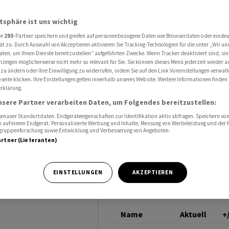
stimmung verbessert sich unerwartet
S&P GLOBAL
atsphäre ist uns wichtig
re
293
-Partner speichern und greifen auf personenbezogene Daten wie Browserdaten oder einde
ät zu. Durch Auswahl von Akzeptieren aktivieren Sie Tracking-Technologien für die unter „Wir un
aten, um Ihnen Dienste bereitzustellen“ aufgeführten Zwecke. Wenn Tracker deaktiviert sind, s
nzeigen möglicherweise nicht mehr so relevant für Sie. Sie können dieses Menü jederzeit wieder a
 zu ändern oder Ihre Einwilligung zu widerrufen, indem Sie auf den Link Voreinstellungen verwal
immung
eite klicken. Ihre Einstellungen gelten innerhalb unseres Website. Weitere Informationen finden 
rklärung.
erwartet
nsere Partner verarbeiten Daten, um Folgendes bereitzustellen:
nauer Standortdaten. Endgeräteeigenschaften zur Identifikation aktiv abfragen. Speichern von 
 auf einem Endgerät. Personalisierte Werbung und Inhalte, Messung von Werbeleistung und der
elgruppenforschung sowie Entwicklung und Verbesserung von Angeboten.
artner (Lieferanten)
EINSTELLUNGEN
AKZEPTIEREN
n
uar unerwartet
Name
Aktuell
+