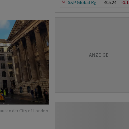
S&P Global Rg
405.24
-1.
auten der City of London.