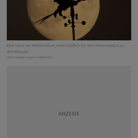
Eine Hexe als Wetterfahne steht bildlich für den Hexensabbat an
den Börsen.
Quelle:
imago images/imagebroker