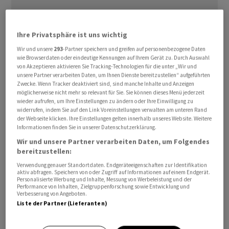
Ihre Privatsphäre ist uns wichtig
Wir und unsere
293
-Partner speichern und greifen auf personenbezogene Daten
Vom «grossen Verfall» oder auch «vierfachen Verfall»
wie Browserdaten oder eindeutige Kennungen auf Ihrem Gerät zu. Durch Auswahl
sprechen Börsianer, wenn Optionen und Futures auf
von Akzeptieren aktivieren Sie Tracking-Technologien für die unter „Wir und
unsere Partner verarbeiten Daten, um Ihnen Dienste bereitzustellen“ aufgeführten
Indizes und einzelne Aktien am selben Tag verfallen.
Zwecke. Wenn Tracker deaktiviert sind, sind manche Inhalte und Anzeigen
Insgesamt gibt es jährlich vier grosse Verfallstermine,
möglicherweise nicht mehr so relevant für Sie. Sie können dieses Menü jederzeit
wieder aufrufen, um Ihre Einstellungen zu ändern oder Ihre Einwilligung zu
und zwar jeweils am dritten Freitag der Monate Juni,
widerrufen, indem Sie auf den Link Voreinstellungen verwalten am unteren Rand
September, Dezember und März. Zu diesen Terminen
der Webseite klicken. Ihre Einstellungen gelten innerhalb unseres Website. Weitere
Informationen finden Sie in unserer Datenschutzerklärung.
können Aktienkurse und auch Indizes ohne wesentliche
Wir und unsere Partner verarbeiten Daten, um Folgendes
Nachrichten spürbar schwanken. Stärkere
bereitzustellen:
Kursausschläge an solchen Tagen gibt es vor allem bei
Verwendung genauer Standortdaten. Endgeräteeigenschaften zur Identifikation
Aktien-Schwergewichten in den entsprechenden
aktiv abfragen. Speichern von oder Zugriff auf Informationen auf einem Endgerät.
Indizes.
Personalisierte Werbung und Inhalte, Messung von Werbeleistung und der
Performance von Inhalten, Zielgruppenforschung sowie Entwicklung und
Verbesserung von Angeboten.
Liste der Partner (Lieferanten)
Hinter diesen Schwankungen stehen Marktteilnehmer,
deren Frist zur Verwirklichung ihrer Derivategeschäfte