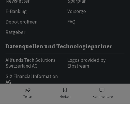
Newsletter
Sparplan
E-Banking
Vorsorge
Depot eröffnen
FAQ
Ratgeber
Datenquellen und Technologiepartner
Allfunds Tech Solutions
Logos provided by
Switzerland AG
Elbstream
SIX Financial Information
AG
Teilen
Merken
Kommentare
Ringier AG | Ringier Medien Schweiz
16
weitere Publikationen