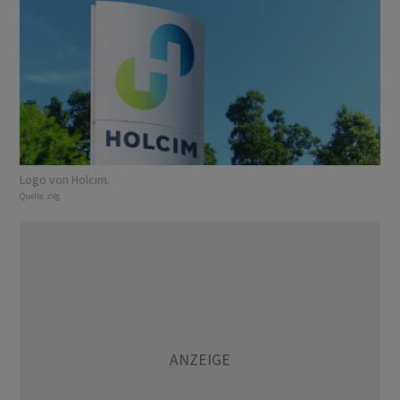
Logo von Holcim.
Quelle:
zVg