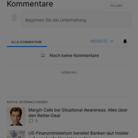
Kommentare
FOLGE DIESER U
FOLGEN
NEUESTE
ALLE KOMMENTARE
Alle Kommentare
Noch keine Kommentare
WERBUNG
AKTIVE UNTERHALTUNGEN
Das Folgende ist eine Liste der am meisten kommentierten Artikel
Ein Trendartikel mit dem Titel "Margin Calls bei Situational Awar
Margin Calls bei Situational Awareness: Alles über
den Retter-Deal
3
Ein Trendartikel mit dem Titel "US-Finanzministerium bereitet Ban
US-Finanzministerium bereitet Banken laut Insider