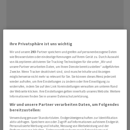
Im Gesamtjahr 2025 hat Holcim dank ‌Kostensenkungen
Ihre Privatsphäre ist uns wichtig
⁠und dem Ausbau des Angebots ⁠an nachhaltigen
Wir und unsere
293
-Partner speichern und greifen auf personenbezogene Daten
Produkten mehr verdient. Währungsbereinigt wuchs
wie Browserdaten oder eindeutige Kennungen auf Ihrem Gerät zu. Durch Auswahl
‌der Umsatz um ‌3,0 Prozent ​auf 15,7 Milliarden Franken.
von Akzeptieren aktivieren Sie Tracking-Technologien für die unter „Wir und
unsere Partner verarbeiten Daten, um Ihnen Dienste bereitzustellen“ aufgeführten
Der bereinigte operative Gewinn (wiederkehrendes
Zwecke. Wenn Tracker deaktiviert sind, sind manche Inhalte und Anzeigen
Ebit) stieg ‌um 10,3 Prozent auf 2,88 Milliarden Franken.
möglicherweise nicht mehr so relevant für Sie. Sie können dieses Menü jederzeit
wieder aufrufen, um Ihre Einstellungen zu ändern oder Ihre Einwilligung zu
widerrufen, indem Sie auf den Link Voreinstellungen verwalten am unteren Rand
Analysten hatten einer vom ​Unternehmen selbst
der Webseite klicken. Ihre Einstellungen gelten innerhalb unseres Website. Weitere
Informationen finden Sie in unserer Datenschutzerklärung.
erhobenen Umfrage zufolge ​einen bereinigten ​
Wir und unsere Partner verarbeiten Daten, um Folgendes
operativen Gewinn von 2,86 Milliarden Franken
bereitzustellen:
‌geschätzt.
Verwendung genauer Standortdaten. Endgeräteeigenschaften zur Identifikation
aktiv abfragen. Speichern von oder Zugriff auf Informationen auf einem Endgerät.
Der Umsatz in den drei Monaten bis Ende Dezember
Personalisierte Werbung und Inhalte, Messung von Werbeleistung und der
Performance von Inhalten, Zielgruppenforschung sowie Entwicklung und