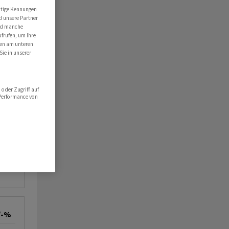
utige Kennungen
d unsere Partner
ind manche
ufrufen, um Ihre
ten am unteren
Sie in unserer
oder Zugriff auf
 Performance von
/-%