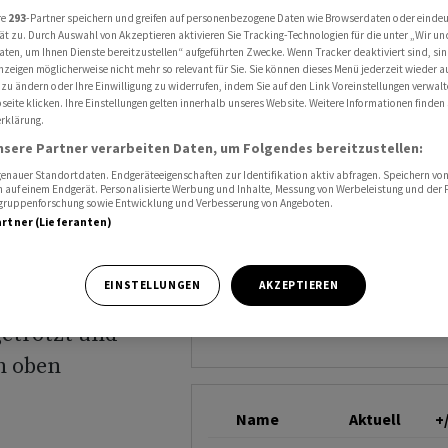
innsprung
re
293
-Partner speichern und greifen auf personenbezogene Daten wie Browserdaten oder einde
HUGO BOSS
ät zu. Durch Auswahl von Akzeptieren aktivieren Sie Tracking-Technologien für die unter „Wir un
aten, um Ihnen Dienste bereitzustellen“ aufgeführten Zwecke. Wenn Tracker deaktiviert sind, s
nzeigen möglicherweise nicht mehr so relevant für Sie. Sie können dieses Menü jederzeit wieder a
 zu ändern oder Ihre Einwilligung zu widerrufen, indem Sie auf den Link Voreinstellungen verwal
atz- und
eite klicken. Ihre Einstellungen gelten innerhalb unseres Website. Weitere Informationen finden 
rklärung.
nsere Partner verarbeiten Daten, um Folgendes bereitzustellen:
nauer Standortdaten. Endgeräteeigenschaften zur Identifikation aktiv abfragen. Speichern von 
 auf einem Endgerät. Personalisierte Werbung und Inhalte, Messung von Werbeleistung und der
elgruppenforschung sowie Entwicklung und Verbesserung von Angeboten.
artner (Lieferanten)
EINSTELLUNGEN
AKZEPTIEREN
m vergangenen
getrotzt und
h oben
Name
Aktuell
+