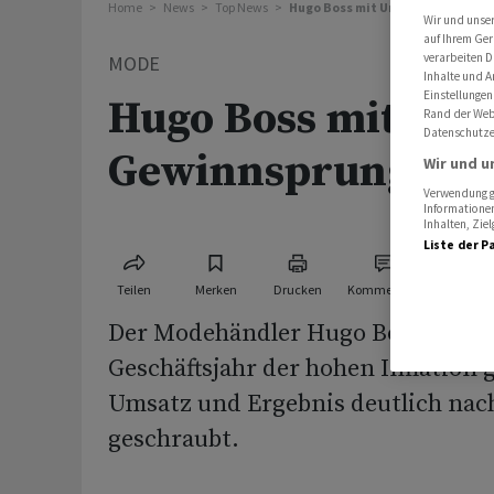
Home
News
Top News
Hugo Boss mit Umsatz- und Gew
Wir und unse
auf Ihrem Ger
verarbeiten D
MODE
Inhalte und A
Einstellungen
Hugo Boss mit Ums
Rand der Webs
Datenschutze
Gewinnsprung
Wir und u
Verwendung ge
Informationen
Inhalten, Zi
Liste der P
Teilen
Merken
Drucken
Kommentare
Der Modehändler Hugo Boss hat i
Geschäftsjahr der hohen Inflation 
Umsatz und Ergebnis deutlich nac
geschraubt.