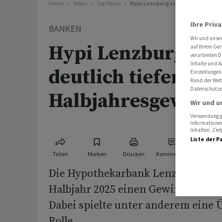
Home
News
Top News
Hypi Lenzburg schreibt deutlich
Ihre Priv
BANKEN
Wir und unse
Hypi Lenzburg sch
auf Ihrem Ger
verarbeiten D
Inhalte und A
deutlich tieferen
Einstellungen
Rand der Webs
Datenschutze
Halbjahresgewinn
Wir und u
Verwendung ge
Informationen
Inhalten, Zi
Liste der P
Teilen
Merken
Drucken
Kommentare
Die Hypothekarbank Lenzburg hat 
Halbjahr 2025 einen Gewinneinbruc
Dabei spielte unter anderem eine
Rolle.