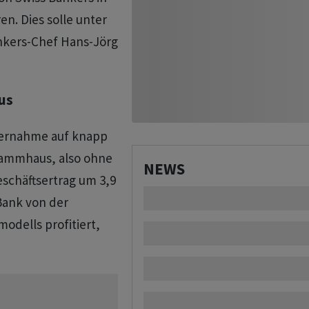
n. Dies solle unter
nkers-Chef Hans-Jörg
us
bernahme auf knapp
Stammhaus, also ohne
NEWS
eschäftsertrag um 3,9
 Bank von der
modells profitiert,