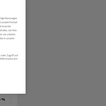
NZ
utige Kennungen
d unsere Partner
ind manche
ufrufen, um Ihre
ten am unteren
Sie in unserer
oder Zugriff auf
 Performance von
/-%