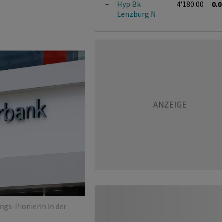
–
Hyp Bk
4'180.00
0.
Lenzburg N
ngs-Pionierin in der