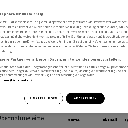
 tieferen Halbjahresgewinn
HYPOTHEKARBANK LE
atsphäre ist uns wichtig
BURG
re
293
-Partner speichern und greifen auf personenbezogene Daten wie Browserdaten oder einde
reibt
ät zu. Durch Auswahl von Akzeptieren aktivieren Sie Tracking-Technologien für die unter „Wir un
aten, um Ihnen Dienste bereitzustellen“ aufgeführten Zwecke. Wenn Tracker deaktiviert sind, s
nzeigen möglicherweise nicht mehr so relevant für Sie. Sie können dieses Menü jederzeit wieder a
 zu ändern oder Ihre Einwilligung zu widerrufen, indem Sie auf den Link Voreinstellungen verwal
eite klicken. Ihre Einstellungen gelten innerhalb unseres Website. Weitere Informationen finden 
rklärung.
nsere Partner verarbeiten Daten, um Folgendes bereitzustellen:
nauer Standortdaten. Endgeräteeigenschaften zur Identifikation aktiv abfragen. Speichern von 
 auf einem Endgerät. Personalisierte Werbung und Inhalte, Messung von Werbeleistung und der
elgruppenforschung sowie Entwicklung und Verbesserung von Angeboten.
artner (Lieferanten)
im ersten
EINSTELLUNGEN
AKZEPTIEREN
h erlitten.
 Übernahme eine
Name
Aktuell
+