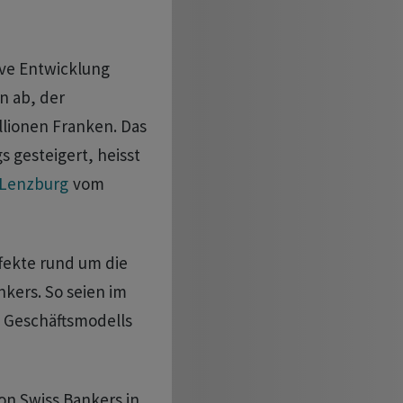
ive Entwicklung
n ab, der
llionen Franken. Das
 gesteigert, heisst
Lenzburg
vom
fekte rund um die
kers. So seien im
 Geschäftsmodells
on Swiss Bankers in