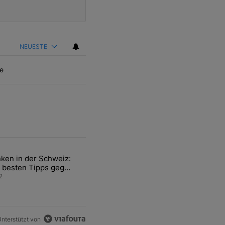
NEUESTE
e
ten Artikel der letzten 7 days.
ken in der Schweiz:
ür den Verkauf von WM-Anteilen" mit 2 kommentare.
el mit dem Titel "Tanken in der Schweiz: Die besten Tipps gegen teu
 besten Tipps gegen
ren Sprit
2
nterstützt von