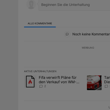
ALLE KOMMENTARE
Alle Kommentare
Noch keine Kommentar
WERBUNG
AKTIVE UNTERHALTUNGEN
Das Folgende ist eine Liste der am meisten kommentier
Fifa verwirft Pläne für
Tan
Ein Trendartikel mit dem Titel "Fifa verwirft Pläne f
Ein Trendartik
den Verkauf von WM-
Die
Anteilen
teu
2
U