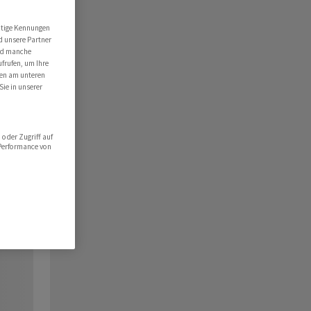
utige Kennungen
d unsere Partner
ind manche
ufrufen, um Ihre
ten am unteren
Sie in unserer
oder Zugriff auf
 Performance von