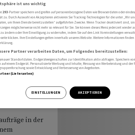
er Schweiz und in Deutschland über 310 Millionen
atsphäre ist uns wichtig
re
293
-Partner speichern und greifen auf personenbezogene Daten wie Browserdaten oder einde
ät zu. Durch Auswahl von Akzeptieren aktivieren Sie Tracking-Technologien für die unter „Wir un
aten, um Ihnen Dienste bereitzustellen“ aufgeführten Zwecke. Wenn Tracker deaktiviert sind, s
nzeigen möglicherweise nicht mehr so relevant für Sie. Sie können dieses Menü jederzeit wieder a
 zu ändern oder Ihre Einwilligung zu widerrufen, indem Sie auf den Link Voreinstellungen verwal
eite klicken. Ihre Einstellungen gelten innerhalb unseres Website. Weitere Informationen finden 
 Schweiz
rklärung.
nsere Partner verarbeiten Daten, um Folgendes bereitzustellen:
d über
nauer Standortdaten. Endgeräteeigenschaften zur Identifikation aktiv abfragen. Speichern von 
 auf einem Endgerät. Personalisierte Werbung und Inhalte, Messung von Werbeleistung und der
elgruppenforschung sowie Entwicklung und Verbesserung von Angeboten.
artner (Lieferanten)
EINSTELLUNGEN
AKZEPTIEREN
ufträge in der
inem