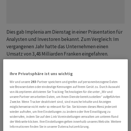
Dies gab Implenia am Dienstag in einer Präsentation für
Analysten und Investoren bekannt. Zum Vergleich: Im
vergangenen Jahr hatte das Unternehmen einen
Umsatz von 3,48 Milliarden Franken eingefahren.
Dass Implenia ehrgeizige Wachstumsziele hegt, hatte
Ihre Privatsphäre ist uns wichtig
Konzernchef Jens Vollmar an der
Bilanzmedienkonferenz Anfang März offenbart: Seine
Wir und unsere
293
-Partner speichern und greifen auf personenbezogene Daten
wie Browserdaten oder eindeutige Kennungen auf Ihrem Gerät zu. Durch Auswahl
persönliche Ambition sei, die Grösse von Implenia zu
von Akzeptieren aktivieren Sie Tracking-Technologien für die unter „Wir und
verdoppeln. Die Verdoppelung der Grösse sei in den
unsere Partner verarbeiten Daten, um Ihnen Dienste bereitzustellen“ aufgeführten
Zwecke. Wenn Tracker deaktiviert sind, sind manche Inhalte und Anzeigen
nächsten zehn Jahren möglich, sagte er am Rande im
möglicherweise nicht mehr so relevant für Sie. Sie können dieses Menü jederzeit
Gespräch mit der Nachrichtenagentur AWP.
wieder aufrufen, um Ihre Einstellungen zu ändern oder Ihre Einwilligung zu
widerrufen, indem Sie auf den Link Voreinstellungen verwalten am unteren Rand
der Webseite klicken. Ihre Einstellungen gelten innerhalb unseres Website. Weitere
Nun soll es deutlich schneller vorwärts gehen. In ein bis
Informationen finden Sie in unserer Datenschutzerklärung.