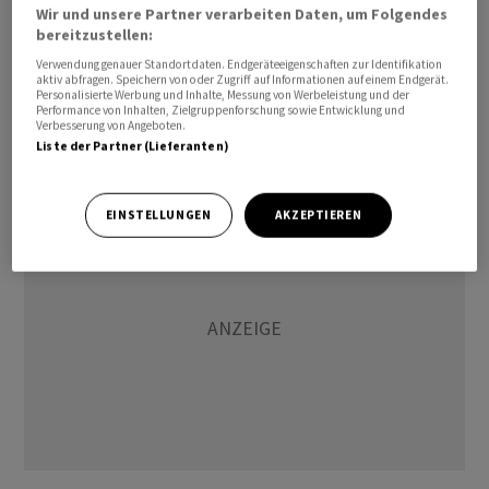
drei Jahren will Implenia den Umsatz um bis zu eine
Wir und unsere Partner verarbeiten Daten, um Folgendes
bereitzustellen:
Milliarde Franken steigern. Damit würden rund 4,5
Milliarden Franken erreicht bei einer EBIT-Marge von 4,5
Verwendung genauer Standortdaten. Endgeräteeigenschaften zur Identifikation
aktiv abfragen. Speichern von oder Zugriff auf Informationen auf einem Endgerät.
Prozent. So würde der Betriebsgewinn rechnerisch auf
Personalisierte Werbung und Inhalte, Messung von Werbeleistung und der
Performance von Inhalten, Zielgruppenforschung sowie Entwicklung und
rund 200 Millionen Franken klettern. 2025 hatte
Verbesserung von Angeboten.
Implenia einen EBIT von 140,5 Millionen Franken erzielt.
Liste der Partner (Lieferanten)
EINSTELLUNGEN
AKZEPTIEREN