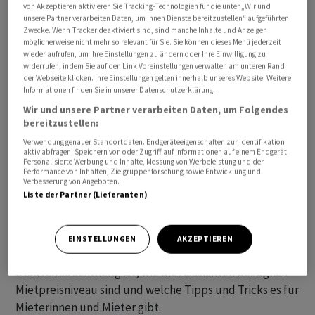
von Akzeptieren aktivieren Sie Tracking-Technologien für die unter „Wir und
unsere Partner verarbeiten Daten, um Ihnen Dienste bereitzustellen“ aufgeführten
Zwecke. Wenn Tracker deaktiviert sind, sind manche Inhalte und Anzeigen
möglicherweise nicht mehr so relevant für Sie. Sie können dieses Menü jederzeit
wieder aufrufen, um Ihre Einstellungen zu ändern oder Ihre Einwilligung zu
widerrufen, indem Sie auf den Link Voreinstellungen verwalten am unteren Rand
der Webseite klicken. Ihre Einstellungen gelten innerhalb unseres Website. Weitere
Informationen finden Sie in unserer Datenschutzerklärung.
Im Podcast
«Handelszeitung Insights»
sprechen Tim
Wir und unsere Partner verarbeiten Daten, um Folgendes
Höfinghoff und «Handelszeitung»-Kollegin sowie
bereitzustellen:
Immobilienexpertin Carmen Schirm-Gasser über
Verwendung genauer Standortdaten. Endgeräteeigenschaften zur Identifikation
günstige Mietwohnungen. Schirm-Gasser hat analysiert,
aktiv abfragen. Speichern von oder Zugriff auf Informationen auf einem Endgerät.
Personalisierte Werbung und Inhalte, Messung von Werbeleistung und der
in welchen Gemeinden es Mietwohnungen gibt, die
Performance von Inhalten, Zielgruppenforschung sowie Entwicklung und
Verbesserung von Angeboten.
rund um die begehrten Zentren wie Zürich, Bern und
Liste der Partner (Lieferanten)
Basel liegen und mit dem Auto innerhalb von maximal
dreissig Minuten erreichbar sind.
EINSTELLUNGEN
AKZEPTIEREN
Ausserdem geht es darum, warum die Mietlage in den
Städten so schwierig ist, wie die Aussichten bezüglich
Mietpreisniveau sind und welche Tipps und Tricks es für
Mieterinnen und Mieter gibt.